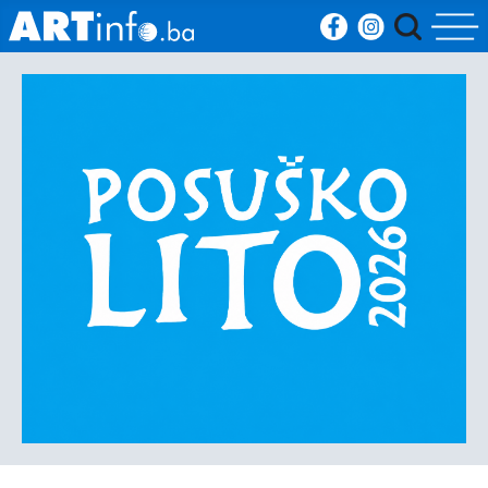
Početna
Vijesti
Sport
Kultura
Crna
kronika
Politika
Zanimljivosti