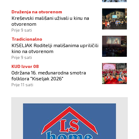
Druženja na otvorenom
Kreševski mališani uživali u kinu na
otvorenom
Prije 9 sati
Tradicionalno
KISELJAK Roditelji mališanima upriličili
kino na otvorenom
Prije 9 sati
KUD Izvor 08
Održana 16. međunarodna smotra
folklora "Kiseljak 2026"
Prije 11 sati