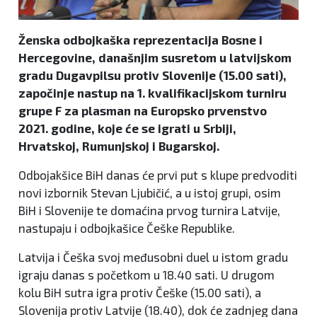
Ženska odbojkaška reprezentacija Bosne i
Hercegovine, današnjim susretom u latvijskom
gradu Dugavpilsu protiv Slovenije (15.00 sati),
započinje nastup na 1. kvalifikacijskom turniru
grupe F za plasman na Europsko prvenstvo
2021. godine, koje će se igrati u Srbiji,
Hrvatskoj, Rumunjskoj i Bugarskoj.
Odbojakšice BiH danas će prvi put s klupe predvoditi
novi izbornik Stevan Ljubičić, a u istoj grupi, osim
BiH i Slovenije te domaćina prvog turnira Latvije,
nastupaju i odbojkašice Češke Republike.
Latvija i Češka svoj međusobni duel u istom gradu
igraju danas s početkom u 18.40 sati. U drugom
kolu BiH sutra igra protiv Češke (15.00 sati), a
Slovenija protiv Latvije (18.40), dok će zadnjeg dana