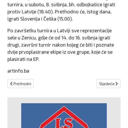
turnira, u subotu, 8. svibnja, bh. odbojkašice igrati
protiv Latvije (18.40). Prethodno će, istog dana,
igrati Slovenija i Češka (15.00).
Po završetku turnira u Latviji sve reprezentacije
sele u Zenicu, gdje će od 14. do 16. svibnja igrati
drugi, završni turnir nakon kojeg će biti i poznate
dvije prvoplasirane ekipe iz ove grupe, koje će se
plasirati na EP.
artinfo.ba
Prethodni članak: Hoćemo li gledati englesko finale i u Europskoj l
Sljedeći članak
Prethodni
Sljedeće