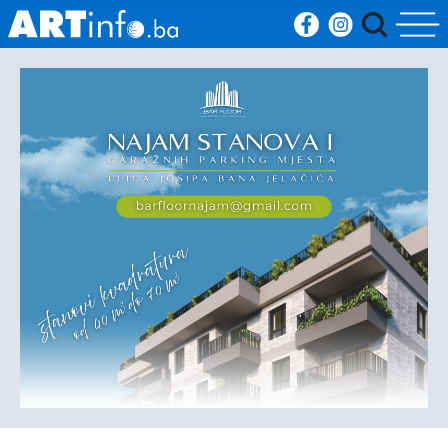
Početna
Vijesti
Sport
Kultura
Crna
kronika
Politika
Zanimljivosti