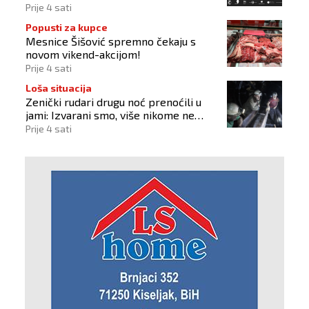
gastronomiju i glazbu
Prije 4 sati
Popusti za kupce
Mesnice Šišović spremno čekaju s
novom vikend-akcijom!
Prije 4 sati
Loša situacija
Zenički rudari drugu noć prenoćili u
jami: Izvarani smo, više nikome ne
vjerujemo
Prije 4 sati