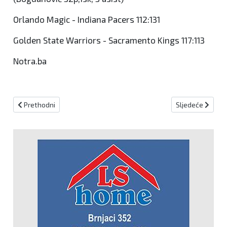
Orlando Magic - Indiana Pacers 112:131
Golden State Warriors - Sacramento Kings 117:113
Notra.ba
Prethodni članak: "Široki" traži pokretanje stegovnog postupka i 
Sljedeći članak:
Prethodni
Sljedeće