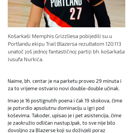
Košarkaši Memphis Grizzliesa pobijedili su u
Portlandu ekipu Trail Blazersa rezultatom 120:113
unatoč još jednoj fantastičnoj partiji bh. košarkaša
Jusufa Nurkića.
Naime, bh. centar je na parketu proveo 29 minuta i
za to vrijeme ostvario novi double-double učinak.
Imao je 16 postignutih poena i čak 19 skokova, čime
je potvrdio apsolutnu dominaciju u igri pod
koševima. Također, upisao je i pet asistencija, čime
je zaokružio odličan nastup.Ipak, to sve nije bilo
dovoljno za Blazerse koji su doživjeli poraz