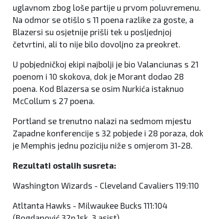
uglavnom zbog loše partije u prvom poluvremenu.
Na odmor se otišlo s 11 poena razlike za goste, a
Blazersi su osjetnije prišli tek u posljednjoj
četvrtini, ali to nije bilo dovoljno za preokret.
U pobjedničkoj ekipi najbolji je bio Valanciunas s 21
poenom i 10 skokova, dok je Morant dodao 28
poena. Kod Blazersa se osim Nurkića istaknuo
McCollum s 27 poena.
Portland se trenutno nalazi na sedmom mjestu
Zapadne konferencije s 32 pobjede i 28 poraza, dok
je Memphis jednu poziciju niže s omjerom 31-28.
Rezultati ostalih susreta:
Washington Wizards - Cleveland Cavaliers 119:110
Atltanta Hawks - Milwaukee Bucks 111:104
(Bogdanović 32p,1sk, 3 asist)