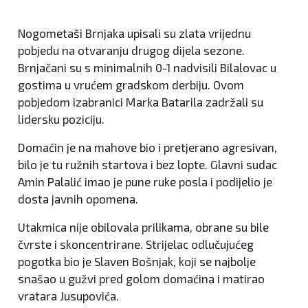
Nogometaši Brnjaka upisali su zlata vrijednu
pobjedu na otvaranju drugog dijela sezone.
Brnjačani su s minimalnih 0-1 nadvisili Bilalovac u
gostima u vrućem gradskom derbiju. Ovom
pobjedom izabranici Marka Batarila zadržali su
lidersku poziciju.
Domaćin je na mahove bio i pretjerano agresivan,
bilo je tu ružnih startova i bez lopte. Glavni sudac
Amin Palalić imao je pune ruke posla i podijelio je
dosta javnih opomena.
Utakmica nije obilovala prilikama, obrane su bile
čvrste i skoncentrirane. Strijelac odlučujućeg
pogotka bio je Slaven Bošnjak, koji se najbolje
snašao u gužvi pred golom domaćina i matirao
vratara Jusupovića.