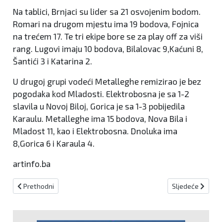
Na tablici, Brnjaci su lider sa 21 osvojenim bodom.
Romari na drugom mjestu ima 19 bodova, Fojnica
na trećem 17. Te tri ekipe bore se za play off za viši
rang. Lugovi imaju 10 bodova, Bilalovac 9,Kaćuni 8,
Šantići 3 i Katarina 2.
U drugoj grupi vodeći Metalleghe remizirao je bez
pogodaka kod Mladosti. Elektrobosna je sa 1-2
slavila u Novoj Biloj, Gorica je sa 1-3 pobijedila
Karaulu. Metalleghe ima 15 bodova, Nova Bila i
Mladost 11, kao i Elektrobosna. Dnoluka ima
8,Gorica 6 i Karaula 4.
artinfo.ba
Prethodni članak: Postignut dogovor o osnivanju Superlige
Sljedeći članak:
Prethodni
Sljedeće