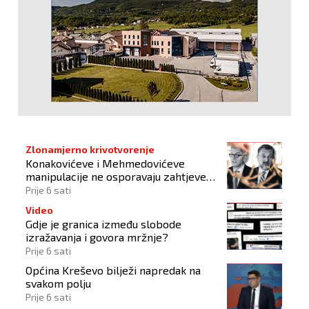
Zlonamjerno krivotvorenje
Konakovićeve i Mehmedovićeve
manipulacije ne osporavaju zahtjeve
Hrvata
Prije 6 sati
Video
Gdje je granica između slobode
izražavanja i govora mržnje?
Prije 6 sati
Općina Kreševo bilježi napredak na
svakom polju
Prije 6 sati