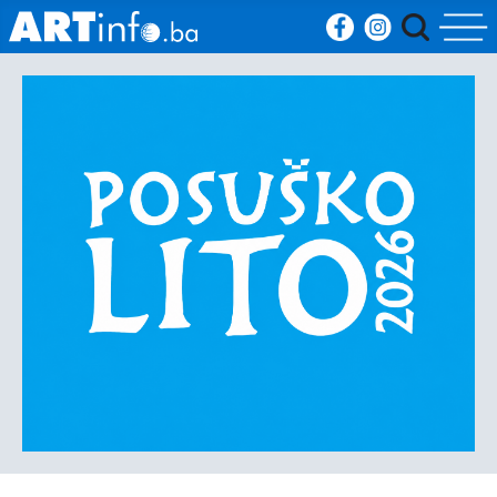
Početna
Vijesti
Sport
Kultura
Crna
kronika
Politika
Zanimljivosti