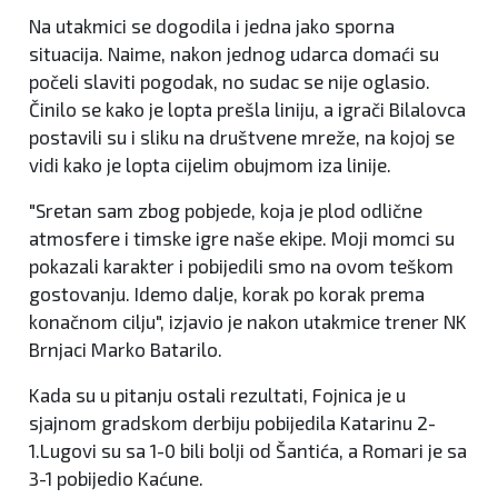
Na utakmici se dogodila i jedna jako sporna
situacija. Naime, nakon jednog udarca domaći su
počeli slaviti pogodak, no sudac se nije oglasio.
Činilo se kako je lopta prešla liniju, a igrači Bilalovca
postavili su i sliku na društvene mreže, na kojoj se
vidi kako je lopta cijelim obujmom iza linije.
"Sretan sam zbog pobjede, koja je plod odlične
atmosfere i timske igre naše ekipe. Moji momci su
pokazali karakter i pobijedili smo na ovom teškom
gostovanju. Idemo dalje, korak po korak prema
konačnom cilju", izjavio je nakon utakmice trener NK
Brnjaci Marko Batarilo.
Kada su u pitanju ostali rezultati, Fojnica je u
sjajnom gradskom derbiju pobijedila Katarinu 2-
1.Lugovi su sa 1-0 bili bolji od Šantića, a Romari je sa
3-1 pobijedio Kaćune.