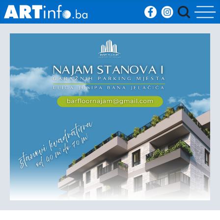
Početna
Vijesti
Sport
Kultura
Crna
kronika
Politika
Zanimljivosti