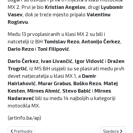
MX 2. Prvi je bio
Kristian Angelov
, drugi
Lyubomir
Vasev
, dok je treće mjesto pripalo
Valentinu
Roglevu
.
Među 13 prvoplasiranih u klasi MX 2 su bili i
natcetelji iz BiH
Tomislav Rezo
,
Antonijo Čerkez
,
Dario Rezo
i
Toni Filipović
.
Dario Čerkez
,
Ivan Livančić
,
Igor Vidović
i
Dražen
Trogrlić
, iz MS BiH uspjeli su se plasirati među prvh
devet natjecatelja u klasi MX 1, a
Damir
Hairlahović
,
Murar Grabus
,
Boško Rezo
,
Matej
Kesten
,
Mirnes Ahmić
,
Stevo Babić
i
Mirnes
Nadaraveć
bili su među 14 najboljih u kategoriji
motocikla MX.
(artinfo.ba/ap)
Prethodni članak: VITEŽANIN NAPUŠTA BAYER LEVERKUSEN
Sljedeći članak
Prethodni
Sljedeće