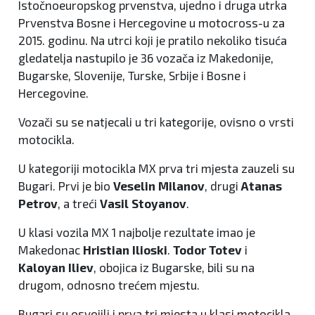
Istočnoeuropskog prvenstva, ujedno i druga utrka
Prvenstva Bosne i Hercegovine u motocross-u za
2015. godinu. Na utrci koji je pratilo nekoliko tisuća
gledatelja nastupilo je 36 vozača iz Makedonije,
Bugarske, Slovenije, Turske, Srbije i Bosne i
Hercegovine.
Vozači su se natjecali u tri kategorije, ovisno o vrsti
motocikla.
U kategoriji motocikla MX prva tri mjesta zauzeli su
Bugari. Prvi je bio
Veselin Milanov
, drugi
Atanas
Petrov
, a treći
Vasil Stoyanov
.
U klasi vozila MX 1 najbolje rezultate imao je
Makedonac
Hristian Ilioski
.
Todor Totev
i
Kaloyan Iliev
, obojica iz Bugarske, bili su na
drugom, odnosno trećem mjestu.
Bugari su osvojili i prva tri mjesta u klasi motocikla