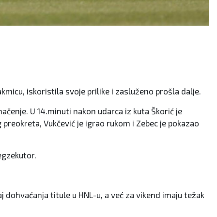
kmicu, iskoristila svoje prilike i zasluženo prošla dalje.
načenje. U 14.minuti nakon udarca iz kuta Škorić je
g preokreta, Vukčević je igrao rukom i Zebec je pokazao
 egzekutor.
aj dohvaćanja titule u HNL-u, a već za vikend imaju težak