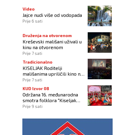
Video
Jajce nudi više od vodopada
Prije 6 sati
Druženja na otvorenom
Kreševski mališani uživali u
kinu na otvorenom
Prije 7 sati
Tradicionalno
KISELJAK Roditelji
mališanima upriličili kino na
otvorenom
Prije 7 sati
KUD Izvor 08
Održana 16. međunarodna
smotra folklora "Kiseljak
2026"
Prije 9 sati