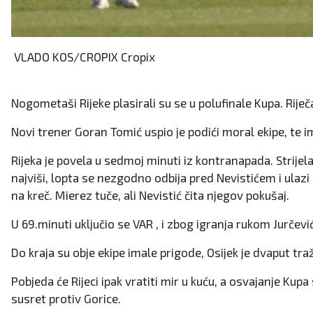
VLADO KOS/CROPIX Cropix
Nogometaši Rijeke plasirali su se u polufinale Kupa. Riječ
Novi trener Goran Tomić uspio je podići moral ekipe, te im 
Rijeka je povela u sedmoj minuti iz kontranapada. Strijela
najviši, lopta se nezgodno odbija pred Nevistićem i ulaz
na kreč. Mierez tuče, ali Nevistić čita njegov pokušaj.
U 69.minuti uključio se VAR , i zbog igranja rukom Jurčevi
Do kraja su obje ekipe imale prigode, Osijek je dvaput tra
Pobjeda će Rijeci ipak vratiti mir u kuću, a osvajanje Kup
susret protiv Gorice.