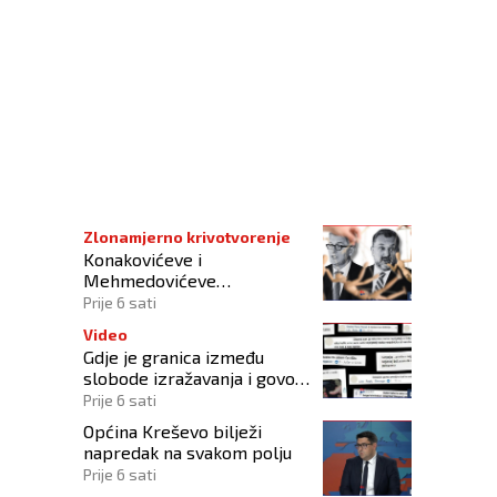
 rasističkog vrijeđanja Ibrahimovića
Zlonamjerno krivotvorenje
Konakovićeve i
Mehmedovićeve
manipulacije ne osporavaju
Prije 6 sati
zahtjeve Hrvata
Video
Gdje je granica između
slobode izražavanja i govora
mržnje?
Prije 6 sati
Općina Kreševo bilježi
napredak na svakom polju
Prije 6 sati