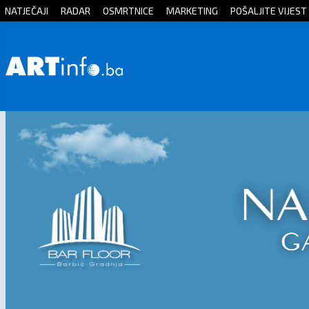
NATJEČAJI
RADAR
OSMRTNICE
MARKETING
POŠALJITE VIJEST
Početna
Vijesti
Sport
Kultura
Crna
kronika
Politika
Zanimljivosti