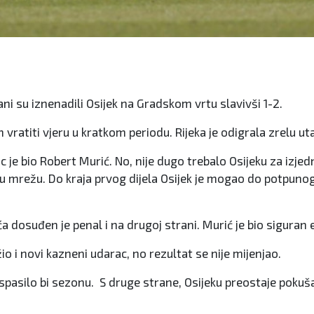
ani su iznenadili Osijek na Gradskom vrtu slavivši 1-2.
vratiti vjeru u kratkom periodu. Rijeka je odigrala zrelu uta
c je bio Robert Murić. No, nije dugo trebalo Osijeku za izjed
i u mrežu. Do kraja prvog dijela Osijek je mogao do potpuno
ća dosuđen je penal i na drugoj strani. Murić je bio siguran
žio i novi kazneni udarac, no rezultat se nije mijenjao.
a spasilo bi sezonu. S druge strane, Osijeku preostaje pokuš