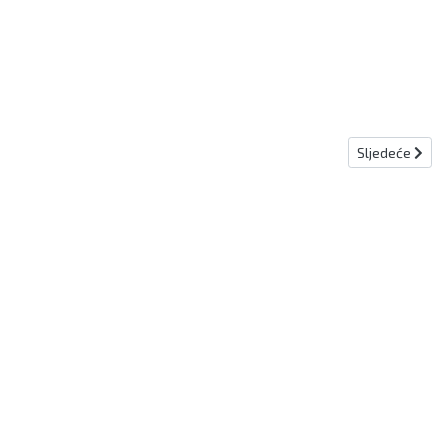
Sljedeći članak
Sljedeće