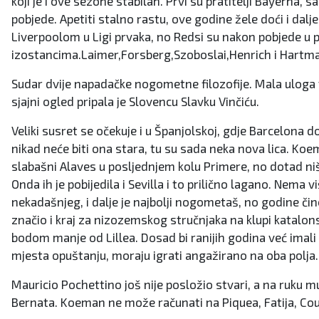
koji je i ove sezone stabilan. Prvi su pratitelji Bayerna
pobjede. Apetiti stalno rastu, ove godine žele doći i dal
Liverpoolom u Ligi prvaka, no Redsi su nakon pobjede u
izostancima.Laimer,Forsberg,Szoboslai,Henrich i Hartman
Sudar dvije napadačke nogometne filozofije. Mala uloga fa
sjajni ogled pripala je Slovencu Slavku Vinčiću.
Veliki susret se očekuje i u Španjolskoj, gdje Barcelona 
nikad neće biti ona stara, tu su sada neka nova lica. Koem
slabašni Alaves u posljednjem kolu Primere, no dotad ništ
Onda ih je pobijedila i Sevilla i to prilično lagano. Nema 
nekadašnjeg, i dalje je najbolji nogometaš, no godine čin
značio i kraj za nizozemskog stručnjaka na klupi katalonsk
bodom manje od Lillea. Dosad bi ranijih godina već imali 
mjesta opuštanju, moraju igrati angažirano na oba polja
Mauricio Pochettino još nije posložio stvari, a na ruku m
Bernata. Koeman ne može računati na Piquea, Fatija, Cou