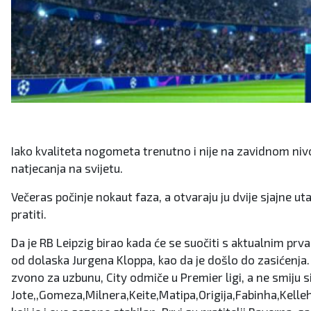
Iako kvaliteta nogometa trenutno i nije na zavidnom nivou
natjecanja na svijetu.
Večeras počinje nokaut faza, a otvaraju ju dvije sjajne ut
pratiti.
Da je RB Leipzig birao kada će se suočiti s aktualnim prva
od dolaska Jurgena Kloppa, kao da je došlo do zasićenja. 
zvono za uzbunu, City odmiče u Premier ligi, a ne smiju s
Jote,,Gomeza,Milnera,Keite,Matipa,Origija,Fabinha,Kelleh