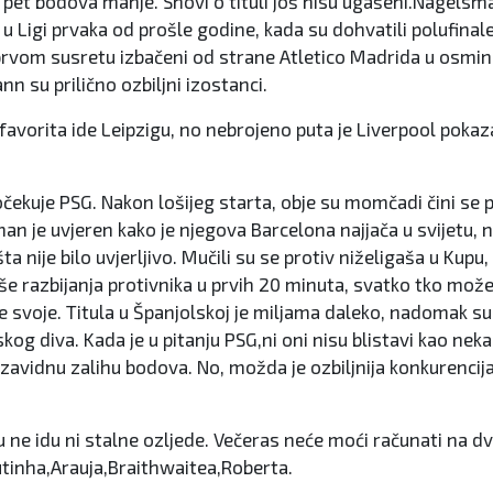
, sa pet bodova manje. Snovi o tituli još nisu ugašeni.Nagels
je u Ligi prvaka od prošle godine, kada su dohvatili polufin
 prvom susretu izbačeni od strane Atletico Madrida u osmi
n su prilično ozbiljni izostanci.
vorita ide Leipzigu, no nebrojeno puta je Liverpool pokazao
dočekuje PSG. Nakon lošijeg starta, obje su momčadi čini se
an je uvjeren kako je njegova Barcelona najjača u svijetu, no
a nije bilo uvjerljivo. Mučili su se protiv niželigaša u Kup
više razbijanja protivnika u prvih 20 minuta, svatko tko može
e svoje. Titula u Španjolskoj je miljama daleko, nadomak su 
og diva. Kada je u pitanju PSG,ni oni nisu blistavi kao neka
zavidnu zalihu bodova. No, možda je ozbiljnija konkurencija 
.
u ne idu ni stalne ozljede. Večeras neće moći računati na dv
tinha,Arauja,Braithwaitea,Roberta.