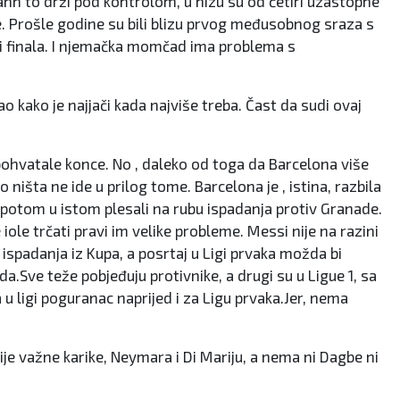
mann to drži pod kontrolom, u nizu su od četiri uzastopne
ale. Prošle godine su bili blizu prvog međusobnog sraza s
ni finala. I njemačka momčad ima problema s
 kako je najjači kada najviše treba. Čast da sudi ovaj
 pohvatale konce. No , daleko od toga da Barcelona više
 ništa ne ide u prilog tome. Barcelona je , istina, razbila
u, potom u istom plesali na rubu ispadanja protiv Granade.
 iole trčati pravi im velike probleme. Messi nije na razini
ispadanja iz Kupa, a posrtaj u Ligi prvaka možda bi
da.Sve teže pobjeđuju protivnike, a drugi su u Ligue 1, sa
u ligi poguranac naprijed i za Ligu prvaka.Jer, nema
ije važne karike, Neymara i Di Mariju, a nema ni Dagbe ni