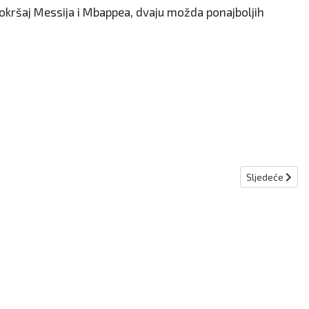
o okršaj Messija i Mbappea, dvaju možda ponajboljih
Sljedeći člana
Sljedeće