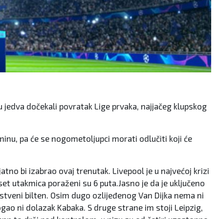
su jedva dočekali povratak Lige prvaka, najjačeg klupskog
minu, pa će se nogometoljupci morati odlučiti koji će
tno bi izabrao ovaj trenutak. Livepool je u najvećoj krizi
set utakmica poraženi su 6 puta.Jasno je da je uključeno
avstveni bilten. Osim dugo ozlijeđenog Van Dijka nema ni
gao ni dolazak Kabaka. S druge strane im stoji Leipzig,