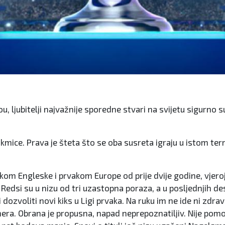
, ljubitelji najvažnije sporedne stvari na svijetu sigurno 
akmice. Prava je šteta što se oba susreta igraju u istom ter
kom Engleske i prvakom Europe od prije dvije godine, vjeroja
Redsi su u nizu od tri uzastopna poraza, a u posljednjih de
i dozvoliti novi kiks u Ligi prvaka. Na ruku im ne ide ni zdr
era. Obrana je propusna, napad neprepoznatiljiv. Nije pomo