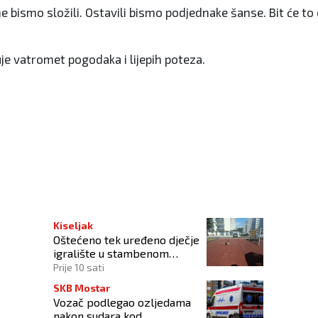
ne bismo složili. Ostavili bismo podjednake šanse. Bit će t
je vatromet pogodaka i lijepih poteza.
Kiseljak
Oštećeno tek uređeno dječje
igralište u stambenom
naselju
Prije 10 sati
SKB Mostar
Vozač podlegao ozljedama
nakon sudara kod