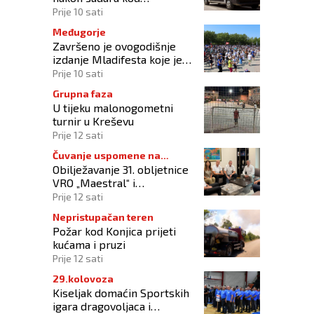
Tomislavgrada
Prije 10 sati
Međugorje
Završeno je ovogodišnje
izdanje Mladifesta koje je
okupilo mlade iz 73 zemlje
Prije 10 sati
svijeta
Grupna faza
U tijeku malonogometni
turnir u Kreševu
Prije 12 sati
Čuvanje uspomene na
Obilježavanje 31. obljetnice
branitelje
VRO „Maestral“ i
oslobođenja Jajca uz
Prije 12 sati
pokroviteljstvo HNS-a BiH
Nepristupačan teren
Požar kod Konjica prijeti
kućama i pruzi
Prije 12 sati
29.kolovoza
Kiseljak domaćin Sportskih
igara dragovoljaca i