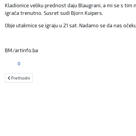
Kladionice veliku prednost daju Blaugrani, a mi se s tim 
igrača trenutno. Susret sudi Bjorn Kuipers.
Obje utakmice se igraju u 21 sat. Nadamo se da nas očeku
BM/artinfo.ba
0
Prethodni članak: Hrvatsko polufinale Australian opena u dublu!
Prethodni