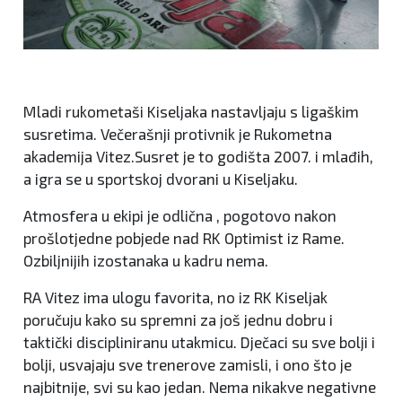
Mladi rukometaši Kiseljaka nastavljaju s ligaškim
susretima. Večerašnji protivnik je Rukometna
akademija Vitez.Susret je to godišta 2007. i mlađih,
a igra se u sportskoj dvorani u Kiseljaku.
Atmosfera u ekipi je odlična , pogotovo nakon
prošlotjedne pobjede nad RK Optimist iz Rame.
Ozbiljnijih izostanaka u kadru nema.
RA Vitez ima ulogu favorita, no iz RK Kiseljak
poručuju kako su spremni za još jednu dobru i
taktički discipliniranu utakmicu. Dječaci su sve bolji i
bolji, usvajaju sve trenerove zamisli, i ono što je
najbitnije, svi su kao jedan. Nema nikakve negativne