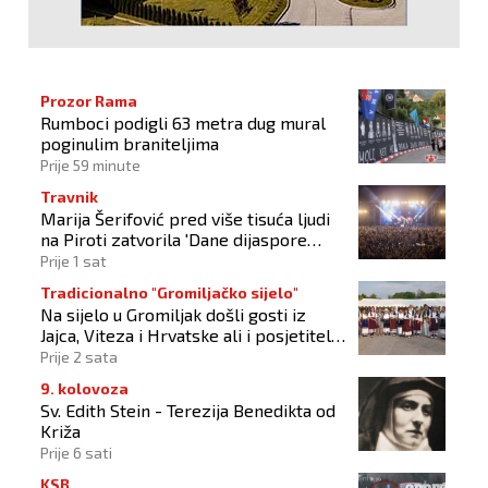
Prozor Rama
Rumboci podigli 63 metra dug mural
poginulim braniteljima
Prije 59 minute
Travnik
Marija Šerifović pred više tisuća ljudi
na Piroti zatvorila 'Dane dijaspore
2026'
Prije 1 sat
Tradicionalno "Gromiljačko sijelo"
Na sijelo u Gromiljak došli gosti iz
Jajca, Viteza i Hrvatske ali i posjetitelji
od Austrije do Australije
Prije 2 sata
9. kolovoza
Sv. Edith Stein - Terezija Benedikta od
Križa
Prije 6 sati
KSB