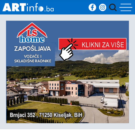
Početna
Vijesti
Sport
Kultura
Crna
kronika
Politika
Zanimljivosti