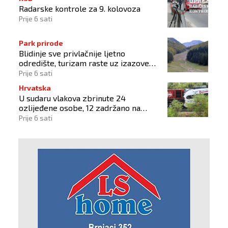
Radarske kontrole za 9. kolovoza
Prije 6 sati
Park prirode
Blidinje sve privlačnije ljetno
odredište, turizam raste uz izazove
očuvanja prirode
Prije 6 sati
Hrvatska
U sudaru vlakova zbrinute 24
ozlijeđene osobe, 12 zadržano na
liječenju
Prije 6 sati