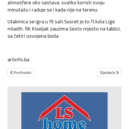
atmosfere oko sastava, svatko koristi svoju
minutažu i raduje se i kada nije na terenu.
Utakmica se igra u 19 sati.Susret je to 11.kola Lige
mladih. RK Kiseljak zauzima šesto mjesto na tablici,
sa četiri osvojena boda.
artinfo.ba
Prethodni članak: Dinamo doveo novo pojačanje iz HNL-a
Sljedeći članak
Prethodni
Sljedeće