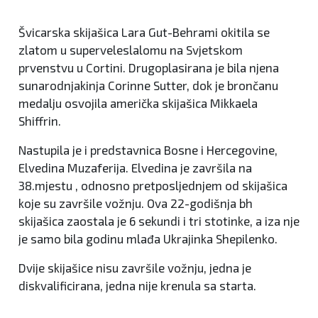
Švicarska skijašica Lara Gut-Behrami okitila se
zlatom u superveleslalomu na Svjetskom
prvenstvu u Cortini. Drugoplasirana je bila njena
sunarodnjakinja Corinne Sutter, dok je brončanu
medalju osvojila američka skijašica Mikkaela
Shiffrin.
Nastupila je i predstavnica Bosne i Hercegovine,
Elvedina Muzaferija. Elvedina je završila na
38.mjestu , odnosno pretposljednjem od skijašica
koje su završile vožnju. Ova 22-godišnja bh
skijašica zaostala je 6 sekundi i tri stotinke, a iza nje
je samo bila godinu mlađa Ukrajinka Shepilenko.
Dvije skijašice nisu završile vožnju, jedna je
diskvalificirana, jedna nije krenula sa starta.