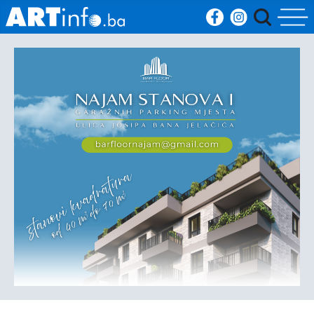
Početna
Vijesti
Sport
Kultura
Crna
kronika
Politika
Zanimljivosti