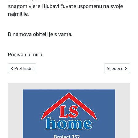
snagom vjere i ljubavi čuvate uspomenu na svoje
najmilije.
Dinamova obitelj je s vama.
Počivali u miru.
Prethodni članak: Božićni futsal kup : Tko će podići pehar u Fojnici
Sljedeći članak:
Prethodni
Sljedeće