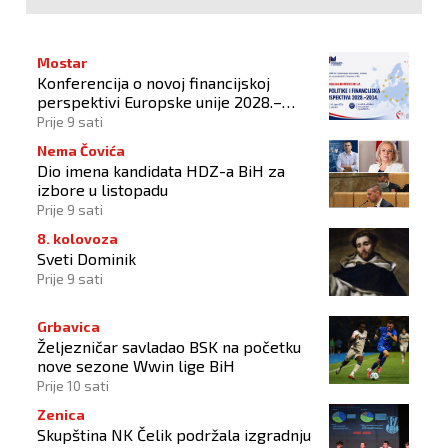
Mostar
Konferencija o novoj financijskoj
perspektivi Europske unije 2028.–
2034.
Prije 9 sati
Nema Čovića
Dio imena kandidata HDZ-a BiH za
izbore u listopadu
Prije 9 sati
8. kolovoza
Sveti Dominik
Prije 9 sati
Grbavica
Željezničar savladao BSK na početku
nove sezone Wwin lige BiH
Prije 10 sati
Zenica
Skupština NK Čelik podržala izgradnju