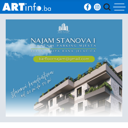
Početna
Vijesti
Sport
Kultura
Crna
kronika
Politika
Zanimljivosti