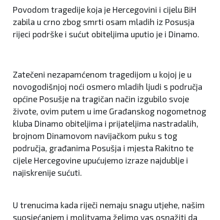
Povodom tragedije koja je Hercegovini i cijelu BiH
zabila u crno zbog smrti osam mladih iz Posusja
rijeci podrške i sućut obiteljima uputio je i Dinamo.
Zatečeni nezapamćenom tragedijom u kojoj je u
novogodišnjoj noći osmero mladih ljudi s područja
općine Posušje na tragičan način izgubilo svoje
živote, ovim putem u ime Građanskog nogometnog
kluba Dinamo obiteljima i prijateljima nastradalih,
brojnom Dinamovom navijačkom puku s tog
područja, građanima Posušja i mjesta Rakitno te
cijele Hercegovine upućujemo izraze najdublje i
najiskrenije sućuti.
U trenucima kada riječi nemaju snagu utjehe, našim
suosjećanjem i molitvama želimo vas osnažiti da