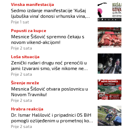
Vinska manifestacija
Sedmo izdanje manifestacije 'Kušaj
ljubuška vina' donosi vrhunska vina,
gastronomiju i glazbu
Prije 1 sat
Popusti za kupce
Mesnice Šišović spremno čekaju s
novom vikend-akcijom!
Prije 2 sata
Loša situacija
Zenički rudari drugu noć prenoćili u
jami: Izvarani smo, više nikome ne
vjerujemo
Prije 2 sata
Širenje mreže
Mesnica Šišović otvara poslovnicu u
Novom Travniku!
Prije 2 sata
Hrabra reakcija
Dr. Ismar Halilović i pripadnici OS BiH
pomogli ozlijeđenim u prometnoj kod
Busovače!
Prije 2 sata