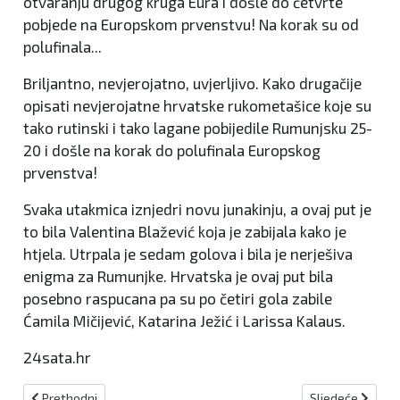
otvaranju drugog kruga Eura i došle do četvrte
pobjede na Europskom prvenstvu! Na korak su od
polufinala...
Briljantno, nevjerojatno, uvjerljivo. Kako drugačije
opisati nevjerojatne hrvatske rukometašice koje su
tako rutinski i tako lagane pobijedile Rumunjsku 25-
20 i došle na korak do polufinala Europskog
prvenstva!
Svaka utakmica iznjedri novu junakinju, a ovaj put je
to bila Valentina Blažević koja je zabijala kako je
htjela. Utrpala je sedam golova i bila je nerješiva
enigma za Rumunjke. Hrvatska je ovaj put bila
posebno raspucana pa su po četiri gola zabile
Ćamila Mičijević, Katarina Ježić i Larissa Kalaus.
24sata.hr
Prethodni članak: Pravomoćno: Bivši igrač Reala i Citya osuđen na
Sljedeći članak:
Prethodni
Sljedeće