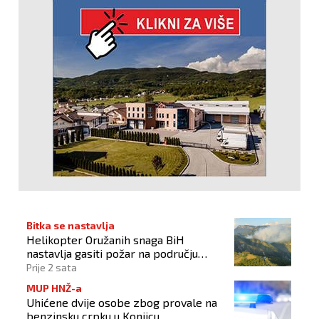
Bitka se nastavlja
Helikopter Oružanih snaga BiH
nastavlja gasiti požar na području
Konjica
Prije 2 sata
MUP HNŽ-a
Uhićene dvije osobe zbog provale na
benzinsku crpku u Konjicu