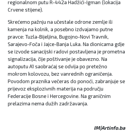
regionalnom putu R-442a Hadžići-Igman (lokacija
Crvene stijene).
Skrećemo pažnju na učestale odrone zemlje ili
kamenja na kolnik, a posebno izdvajamo putne
pravce: Tuzla-Bijeljina, Bugojno-Novi Travnik,
Sarajevo-Foča i Jajce-Banja Luka. Na dionicama gdje
se izvode sanacijski radovi postavljena je prometna
signalizacija, čije poštivanje je obavezno. Na
autoputu A1 saobraćaj se odvija po pretežno
mokrom kolovozu, bez vanrednih ograničenja.
Povodom praznika večeras do ponoći, zabranjuje se
prijevoz eksplozivnih materija na području
Federacije Bosne i Hercegovine. Na graničnim
prelazima nema dužih zadržavanja.
IM|Artinfo.ba