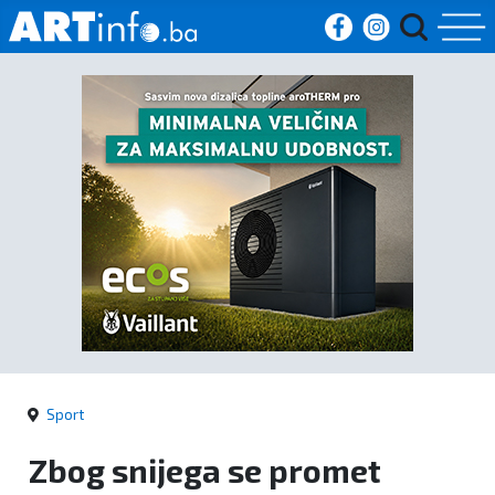
Početna
Vijesti
Sport
Kultura
Crna
kronika
Sport
Politika
Zbog snijega se promet
Zanimljivosti