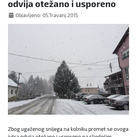
odvija otežano i usporeno
Objavljeno: 05.Travanj.2015.
Zbog ugaženog snijega na kolniku promet se ovoga
jutra odvija otežano i usporeno na sljedećim