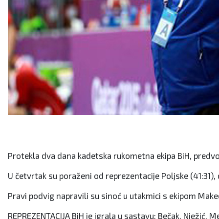
Protekla dva dana kadetska rukometna ekipa BiH, predvo
U četvrtak su poraženi od reprezentacije Poljske (41:31),
Pravi podvig napravili su sinoć u utakmici s ekipom Makedo
REPREZENTACIJA BiH je igrala u sastavu: Bečak, Nježić, Mehić