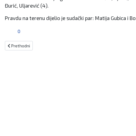
Đurić, Uljarević (4).
Pravdu na terenu dijelio je sudački par: Matija Gubica i Bo
0
Prethodni članak: Kiseljački bajkeri pokrenuli humanitarno-edukativ
Prethodni