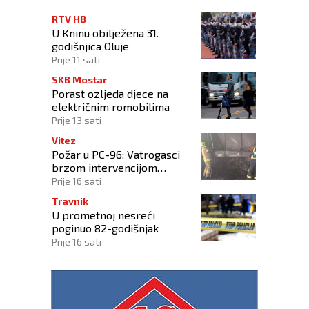
RTV HB
U Kninu obilježena 31.
godišnjica Oluje
Prije 11 sati
SKB Mostar
Porast ozljeda djece na
električnim romobilima
Prije 13 sati
Vitez
Požar u PC-96: Vatrogasci
brzom intervencijom
spriječili širenje vatre na
Prije 16 sati
okolne objekte
Travnik
U prometnoj nesreći
poginuo 82-godišnjak
Prije 16 sati