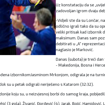
Uz konstataciju da se „uvije
zadovoljan igrom dvaju debi
-Vidjeli ste da su Lončar, na
odlično igrali tako da su op
veliki pritisak kad izbornik 
maksimum. Danas sam pozvao 
debitirati u „A“ reprezentaci
naglasio je Marković.
Danas (subota) je treći dan 
- Makedonija, Bosna i Herceg
đena izbornikomJasminom Mrkonjom, odigrala je na turniru
 dok su u petak odigrali neriješeno s Katarom (32:32).
nije koju su, u neizvjesnoj borbi do samog kraja, pobijedili
 (3 gola), Živanić, Đorđević (4), Jarak, Bojić, Hamidović, Lon