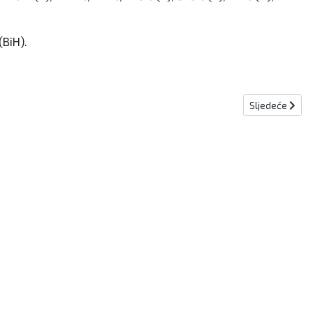
(BiH).
Sljedeći člana
Sljedeće