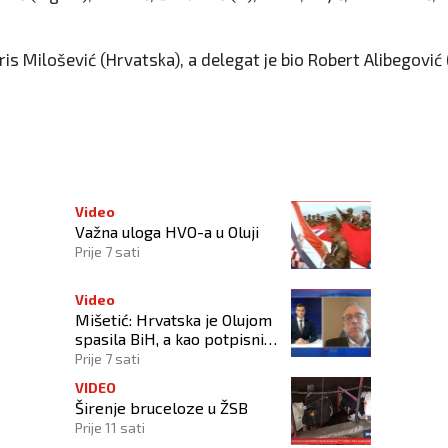
ris Milošević (Hrvatska), a delegat je bio Robert Alibegović 
nu akciju
Video
Važna uloga HVO-a u Oluji
Prije 7 sati
Video
Mišetić: Hrvatska je Olujom
spasila BiH, a kao potpisnica
Daytona ima puno pravo
Prije 7 sati
štititi hrvatski narod
VIDEO
Širenje bruceloze u ŽSB
Prije 11 sati