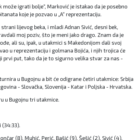
k može igrati bolje“, Marković je istakao da je posebno
tanata koje je pozvao u „A“ reprezentaciju.
 strani lijevog beka, i mladi Adnan Sivić, desni bek,
ravdali moj poziv, što je meni jako drago. Znam da je
dođe, ali su, ipak, u utakmici s Makedonijom dali svoj
u reprezentaciju i golmana Bojića, i njih trojica će
ji prvi put, tako da je to sigurno velika stvar za nas -
turnira u Bugojnu a bit će odigrane četiri utakmice: Srbija
ovina - Slovačka, Slovenija - Katar i Poljska - Hrvatska.
 u Bugojnu tri utakmice.
 (34:33).
čar (8), Muhić, Perić, Bašić (9), Šešić (2), Sivić (4),