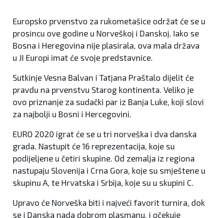
Europsko prvenstvo za rukometašice održat će se u
prosincu ove godine u Norveškoj i Danskoj. Iako se
Bosna i Heregovina nije plasirala, ova mala država
u JI Europi imat će svoje predstavnice.
Sutkinje Vesna Balvan i Tatjana Praštalo dijelit će
pravdu na prvenstvu Starog kontinenta. Veliko je
ovo priznanje za sudački par iz Banja Luke, koji slovi
za najbolji u Bosni i Hercegovini.
EURO 2020 igrat će se u tri norveška i dva danska
grada. Nastupit će 16 reprezentacija, koje su
podijeljene u četiri skupine. Od zemalja iz regiona
nastupaju Slovenija i Crna Gora, koje su smještene u
skupinu A, te Hrvatska i Srbija, koje su u skupini C.
Upravo će Norveška biti i najveći favorit turnira, dok
se i Danska nada dobrom plasmanu, i očekuje