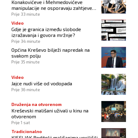
Konakovićeve i Mehmedovićeve
manipulacije ne osporavaju zahtjeve
Hrvata
Prije 33 minute
Video
Gdje je granica između slobode
izražavanja i govora mržnje?
Prije 34 minute
Općina Kreševo bilježi napredak na
svakom polju
Prije 35 minute
Video
Jajce nudi više od vodopada
Prije 36 minute
Druženja na otvorenom
Kreševski mališani uživali u kinu na
otvorenom
Prije 1 sat
Tradicionalno
KISELJAK Roditelji mališanima upriličili