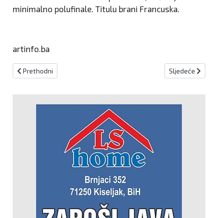
minimalno polufinale. Titulu brani Francuska.
artinfo.ba
Prethodni članak: Kujundžić za Artinfo : Ponosan sam što sam iz Ki
Sljedeći članak:
Prethodni
Sljedeće