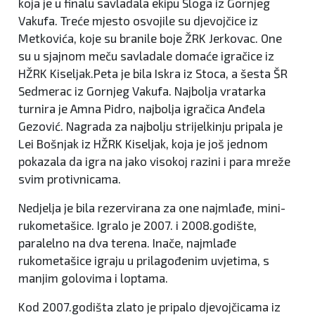
koja je u finalu savladala ekipu Sloga iz Gornjeg
Vakufa. Treće mjesto osvojile su djevojčice iz
Metkovića, koje su branile boje ŽRK Jerkovac. One
su u sjajnom meču savladale domaće igračice iz
HŽRK Kiseljak.Peta je bila Iskra iz Stoca, a šesta ŠR
Sedmerac iz Gornjeg Vakufa. Najbolja vratarka
turnira je Amna Pidro, najbolja igračica Anđela
Gezović. Nagrada za najbolju strijelkinju pripala je
Lei Bošnjak iz HŽRK Kiseljak, koja je još jednom
pokazala da igra na jako visokoj razini i para mreže
svim protivnicama.
Nedjelja je bila rezervirana za one najmlađe, mini-
rukometašice. Igralo je 2007. i 2008.godište,
paralelno na dva terena. Inače, najmlađe
rukometašice igraju u prilagođenim uvjetima, s
manjim golovima i loptama.
Kod 2007.godišta zlato je pripalo djevojčicama iz