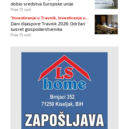
dobio sredstva Europske unije
Prije 15 sati
"Investiranje u Travnik, investiranje u
Dani dijaspore Travnik 2026: Održan
budućnost"
susret gospodarstvenika
Prije 15 sati