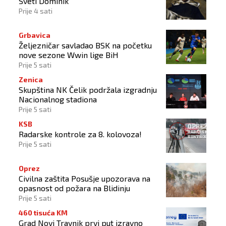
Sveti Dominik
Prije 4 sati
Grbavica
Željezničar savladao BSK na početku
nove sezone Wwin lige BiH
Prije 5 sati
Zenica
Skupština NK Čelik podržala izgradnju
Nacionalnog stadiona
Prije 5 sati
KSB
Radarske kontrole za 8. kolovoza!
Prije 5 sati
Oprez
Civilna zaštita Posušje upozorava na
opasnost od požara na Blidinju
Prije 5 sati
460 tisuća KM
Grad Novi Travnik prvi put izravno