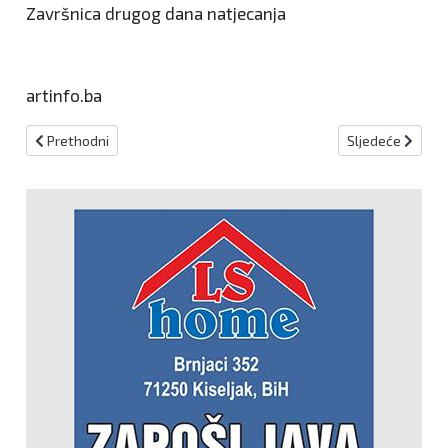
Završnica drugog dana natjecanja
artinfo.ba
Prethodni članak: Hajdučka obitelj dobila nove članove !
Sljedeći članak: 
Prethodni
Sljedeće