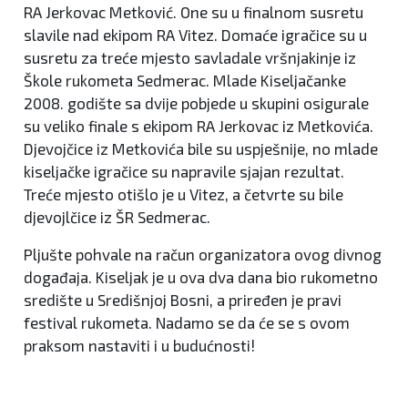
RA Jerkovac Metković. One su u finalnom susretu
slavile nad ekipom RA Vitez. Domaće igračice su u
susretu za treće mjesto savladale vršnjakinje iz
Škole rukometa Sedmerac. Mlade Kiseljačanke
2008. godište sa dvije pobjede u skupini osigurale
su veliko finale s ekipom RA Jerkovac iz Metkovića.
Djevojčice iz Metkovića bile su uspješnije, no mlade
kiseljačke igračice su napravile sjajan rezultat.
Treće mjesto otišlo je u Vitez, a četvrte su bile
djevojlčice iz ŠR Sedmerac.
Pljušte pohvale na račun organizatora ovog divnog
događaja. Kiseljak je u ova dva dana bio rukometno
središte u Središnjoj Bosni, a priređen je pravi
festival rukometa. Nadamo se da će se s ovom
praksom nastaviti i u budućnosti!