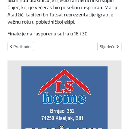
38.minuti utakmicu je riješio fantastični Kristijan
Čujec, koji je večeras bio posebno inspiriran. Marijo
Aladžić, kapiten bh futsal reprezentacije igrao je
važnu rolu u pobjedničkoj ekipi.
Finale je na rasporedu sutra u 18 i 30.
Prethodni članak: U Kiseljaku počeo "Novogodišnji rukometni turni
Sljedeći članak:
Prethodni
Sljedeće