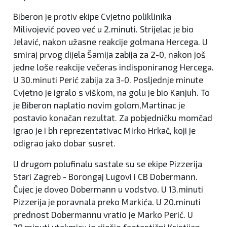
Biberon je protiv ekipe Cvjetno poliklinika
Milivojević poveo već u 2.minuti. Strijelac je bio
Jelavić, nakon užasne reakcije golmana Hercega. U
smiraj prvog dijela Šamija zabija za 2-0, nakon još
jedne loše reakcije večeras indisponiranog Hercega.
U 30.minuti Perić zabija za 3-0. Posljednje minute
Cvjetno je igralo s viškom, na golu je bio Kanjuh. To
je Biberon naplatio novim golom,Martinac je
postavio konačan rezultat. Za pobjedničku momčad
igrao je i bh reprezentativac Mirko Hrkač, koji je
odigrao jako dobar susret.
U drugom polufinalu sastale su se ekipe Pizzerija
Stari Zagreb - Borongaj Lugovi i CB Dobermann.
Čujec je doveo Dobermann u vodstvo. U 13.minuti
Pizzerija je poravnala preko Markića. U 20.minuti
prednost Dobermannu vratio je Marko Perić. U