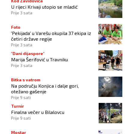
Kod Zavidovića
U rijeci Krivaji utopio se mladić
Prije 3 sata
Foto
'Pekijada' u Varešu okupila 37 ekipa iz
četiri države regije
Prije 3 sata
"Dani dijaspore"
Marija Šerifović u Travniku
Prije 3 sata
Bitka s vatrom
Na području Konjica i dalje gori,
otežano gašenje
Prije 9 sati
Turnir
Finalna večer u Bilalovcu
Prije 9 sati
Mostar