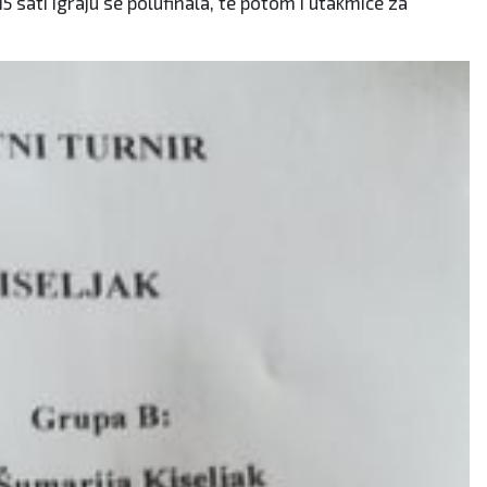
15 sati igraju se polufinala, te potom i utakmice za