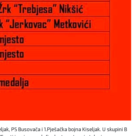
ljak, PS Busovača i 1.Pješačka bojna Kiseljak. U skupini B