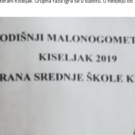
terani Kiseljak. Grupna faza igra se u subotu. U nedjelju od 