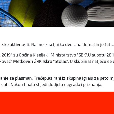
ortske aktivnosti. Naime, kiseljačka dvorana domaćin je futsa
019" su Općina Kiseljak i Ministarstvo "SBK".U subotu 28.1
kovac" Metković i ŽRK Iskra "Stolac". U skupini B natječu se e
vanje za plasman. Trećeplasirani iz skupina igraju za peto m
sati. Nakon finala slijedi dodjela nagrada i priznanja.