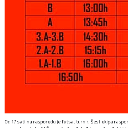
Od 17 sati na rasporedu je futsal turnir. Šest ekipa raspor