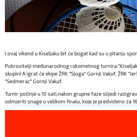
I ovaj vikend u Kiseljaku bit će bogat kad su u pitanju sp
Pokrovitelji međunarodnog rukometnog turnira "Kiseljak 2
skupini A igrat će ekipe ŽRK "Sloga" Gornji Vakuf, ŽRK "Jer
"Sedmerac" Gornji Vakuf.
Turnir počinje u 10 sati,nakon grupne faze slijedi razigra
odmjeriti snage u velikom finalu, koje je predviđeno za 16 