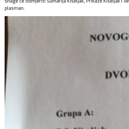
snage će odmjeriti Šumarija Kiseljak, Prikaze Kiseljak i Ve
plasman.