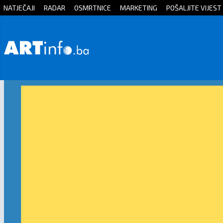
NATJEČAJI
RADAR
OSMRTNICE
MARKETING
POŠALJITE VIJEST
Početna
Vijesti
Sport
Kultura
Crna
kronika
Politika
Zanimljivosti