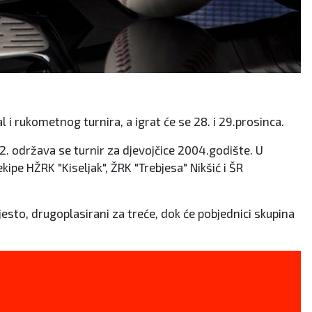
l i rukometnog turnira, a igrat će se 28. i 29.prosinca.
2. održava se turnir za djevojčice 2004.godište. U
kipe HŽRK "Kiseljak", ŽRK "Trebjesa" Nikšić i ŠR
jesto, drugoplasirani za treće, dok će pobjednici skupina