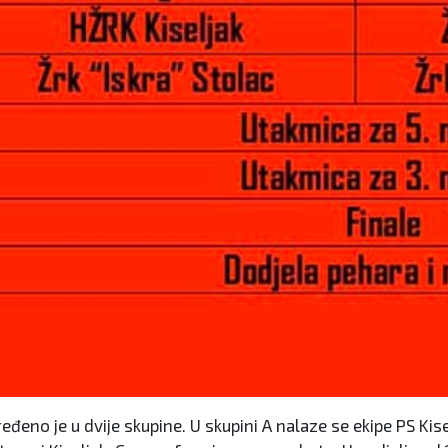
eđeno je u dvije skupine. U skupini A nalaze se ekipe PS Kise