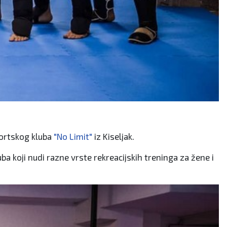
portskog kluba
"No Limit"
iz Kiseljak.
uba koji nudi razne vrste rekreacijskih treninga za žene i