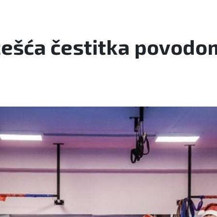
jžešća čestitka povodo