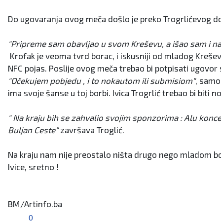
Do ugovaranja ovog meča došlo je preko Trogrlićevog dob
"Pripreme sam obavljao u svom Kreševu, a išao sam i na 
Krofak je veoma tvrd borac, i iskusniji od mladog Krešev
NFC pojas. Poslije ovog meča trebao bi potpisati ugovor 
"Očekujem pobjedu , i to nokautom ili submisiom"
, samo
ima svoje šanse u toj borbi. Ivica Trogrlić trebao bi biti
" Na kraju bih se zahvalio svojim sponzorima : Alu konce
Buljan Ceste"
završava Troglić.
Na kraju nam nije preostalo ništa drugo nego mladom b
Ivice, sretno !
BM/Artinfo.ba
0