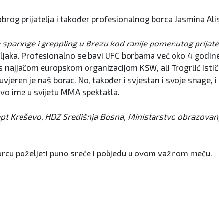
rog prijatelja i također profesionalnog borca Jasmina Ali
sparinge i greppling u Brezu kod ranije pomenutog prijatel
ljaka. Profesionalno se bavi UFC borbama već oko 4 godine. 
s najjačom europskom organizacijom KSW, ali Trogrlić istič
uvjeren je naš borac. No, također i svjestan i svoje snage, 
 novo ime u svijetu MMA spektakla.
pt Kreševo, HDZ Središnja Bosna, Ministarstvo obrazovanja,
orcu poželjeti puno sreće i pobjedu u ovom važnom meču.