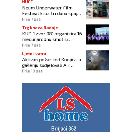
NUFF
Neum Underwater Film
Festival kroz tri dana spaja
umjetnost filma i more
Prije 7 sati
Trg kneza Radoje
KUD "Izvor 08" organizira 16.
međunarodnu smotru
folklora "Kiseljak 2026"
Prije 7 sati
Ljeto i vatra
Aktivan požar kod Konjica, u
gašenju sudjelovali Air
Tractor i helikopter OS-a
Prije 10 sati
BiH