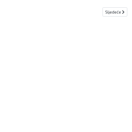
Sljedeći članak
Sljedeće