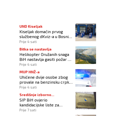
nat prvak!
UND Kiseljak
Kiseljak domaćin prvog
službenog dKviz-a u Bosni i
Hercegovini
Prije 4 sati
Bitka se nastavlja
Helikopter Oružanih snaga
BiH nastavlja gasiti požar na
području Konjica
Prije 4 sati
MUP HNŽ-a
Uhićene dvije osobe zbog
provale na benzinsku crpku
u Konjicu
Prije 4 sati
Središnje izborno
SIP BiH ovjerio
povjerenstvo
kandidacijske liste za
kompenzacijske mandate na
Prije 7 sati
Općim izborima 2026