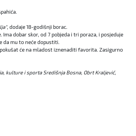
spahića.
ja"
, dodaje 18-godišnji borac.
Ima dobar skor, od 7 pobjeda i tri poraza, i posjeduje
e da mu to neće dopustiti.
i pokušat će na mladost iznenaditi favorita. Zasigurno
 kulture i sporta Središnja Bosna, Obrt Kraljević,