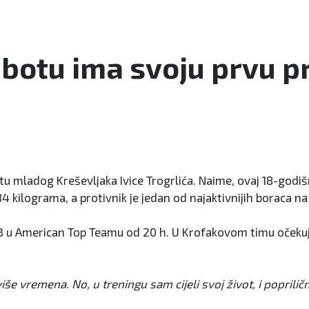
ubotu ima svoju prvu p
tu mladog Kreševljaka Ivice Trogrlića. Naime, ovaj 18-godiš
84 kilograma, a protivnik je jedan od najaktivnijih boraca na
3 u American Top Teamu od 20 h. U Krofakovom timu očekuj
še vremena. No, u treningu sam cijeli svoj život, i popril