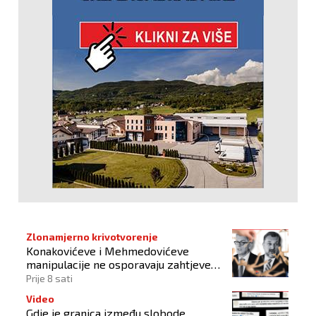
Zlonamjerno krivotvorenje
Konakovićeve i Mehmedovićeve
manipulacije ne osporavaju zahtjeve
Hrvata
Prije 8 sati
Video
Gdje je granica između slobode