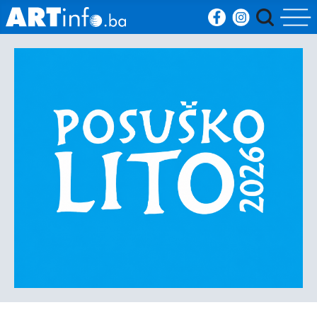
Početna
Vijesti
Sport
Kultura
Crna
kronika
Politika
Zanimljivosti