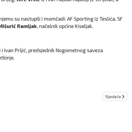
jemu su nastupili i momčadi: AF Sporting iz Teslića, SF
išurić Ramljak
, načelnik općine Kiseljak.
 se i Ivan Prljić, predsjednik Nogometnog saveza
tkinje.
Sljedeći član
Sljedeće