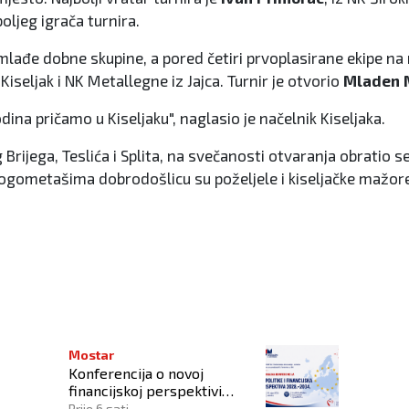
boljeg igrača turnira.
lađe dobne skupine, a pored četiri prvoplasirane ekipe na n
Kiseljak i NK Metallegne iz Jajca. Turnir je otvorio
Mladen M
dina pričamo u Kiseljaku", naglasio je načelnik Kiseljaka.
g Brijega, Teslića i Splita, na svečanosti otvaranja obratio
gometašima dobrodošlicu su poželjele i kiseljačke mažore
RNIRA
Mostar
Konferencija o novoj
financijskoj perspektivi
Europske unije 2028.–2034.
Prije 6 sati