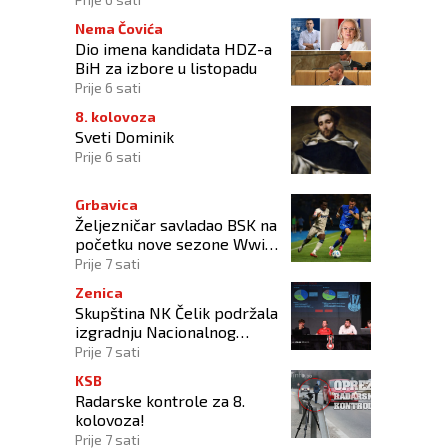
Nema Čovića
Dio imena kandidata HDZ-a
BiH za izbore u listopadu
Prije 6 sati
8. kolovoza
Sveti Dominik
Prije 6 sati
Grbavica
Željezničar savladao BSK na
početku nove sezone Wwin
lige BiH
Prije 7 sati
Zenica
Skupština NK Čelik podržala
izgradnju Nacionalnog
stadiona
Prije 7 sati
KSB
Radarske kontrole za 8.
kolovoza!
Prije 7 sati