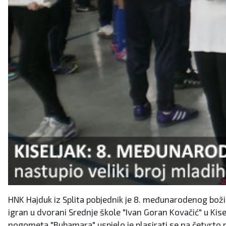
HNK Hajduk iz Splita pobjednik je 8. međunarodenog božić
igran u dvorani Srednje škole "Ivan Goran Kovačić" u Kise
nogometa "Bubamara" uspjelo je plasirati se na četvrto mj