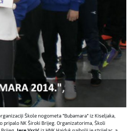
organizaciji Škole nogometa "Bubamara" iz Kiseljaka,
 pripalo NK Široki Brijeg. Organizatorima, Školi
i Brijeg,
Jere Vrcić
iz HNK Hajduk najbolji je strijelac, a