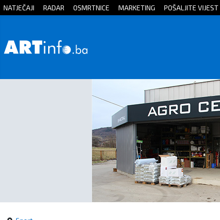
NATJEČAJI
RADAR
OSMRTNICE
MARKETING
POŠALJITE VIJEST
Početna
Vijesti
Sport
Kultura
Crna
kronika
Politika
Zanimljivosti