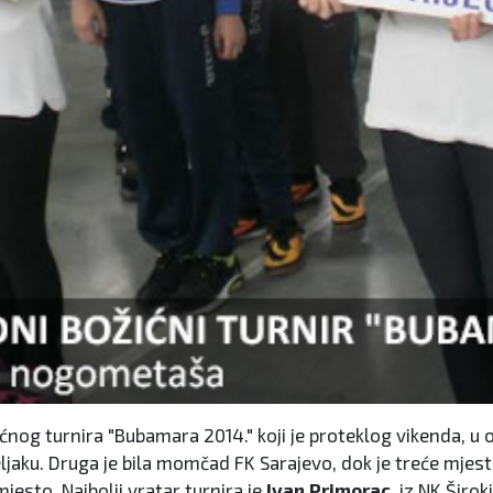
nog turnira "Bubamara 2014." koji je proteklog vikenda, u 
ljaku. Druga je bila momčad FK Sarajevo, dok je treće mjesto
esto. Najbolji vratar turnira je
Ivan Primorac
, iz NK Širok