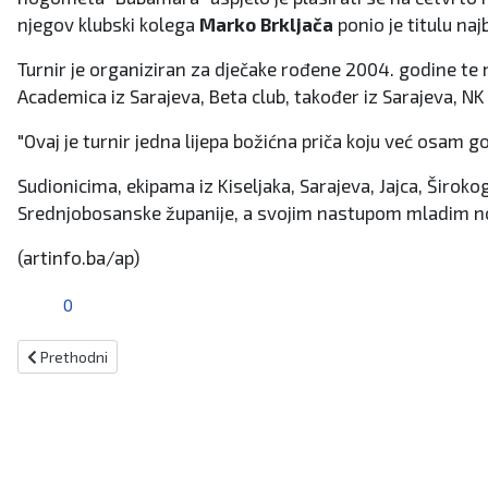
njegov klubski kolega
Marko Brkljača
ponio je titulu naj
Turnir je organiziran za dječake rođene 2004. godine te m
Academica iz Sarajeva, Beta club, također iz Sarajeva, NK 
"Ovaj je turnir jedna lijepa božićna priča koju već osam go
Sudionicima, ekipama iz Kiseljaka, Sarajeva, Jajca, Široko
Srednjobosanske županije, a svojim nastupom mladim no
(artinfo.ba/ap)
0
Prethodni članak: FOJNICA: "BEER BAR" IZ BUSOVAČE POBJEDNIK TU
Prethodni