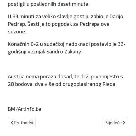
postigli u posljednjih deset minuta.
U 83.minuti za veliko slavlje gostiju zabio je Darijo
Pecirep. Šesti je to pogodak za Pecirepa ove
sezone.
Konačnih 0-2 u sudačkoj nadoknadi postavio je 32-
godišnji veznjak Sandro Zakany.
Austria nema poraza dosad, te drži prvo mjesto s
28 bodova, dva više od drugoplasiranog Rieda.
BM/Artinfo.ba
Prethodni članak: Pobjeda mini-basketaša, poraz kadeta
Sljedeći članak:
Prethodni
Sljedeće