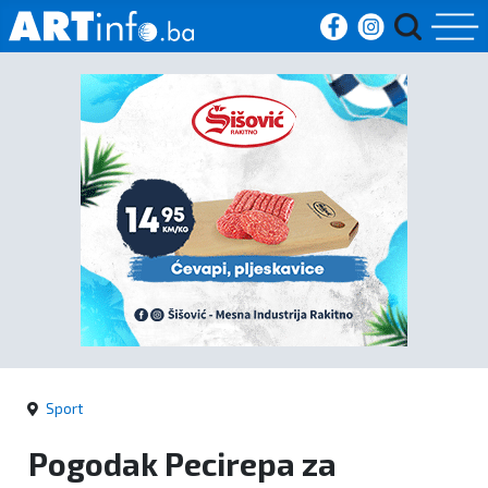
Početna
Vijesti
Sport
Kultura
Crna
kronika
Sport
Politika
Pogodak Pecirepa za
Zanimljivosti