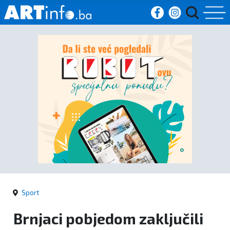
Početna
Vijesti
Sport
Kultura
Crna
kronika
Sport
Politika
Brnjaci pobjedom zaključili
Zanimljivosti