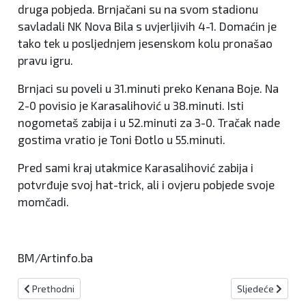
druga pobjeda. Brnjačani su na svom stadionu
savladali NK Nova Bila s uvjerljivih 4-1. Domaćin je
tako tek u posljednjem jesenskom kolu pronašao
pravu igru.
Brnjaci su poveli u 31.minuti preko Kenana Boje. Na
2-0 povisio je Karasalihović u 38.minuti. Isti
nogometaš zabija i u 52.minuti za 3-0. Tračak nade
gostima vratio je Toni Đotlo u 55.minuti.
Pred sami kraj utakmice Karasalihović zabija i
potvrđuje svoj hat-trick, ali i ovjeru pobjede svoje
momčadi.
BM/Artinfo.ba
Prethodni članak: Izbornik reprezentacije BiH i nogometni menadže
Sljedeći članak:
Prethodni
Sljedeće