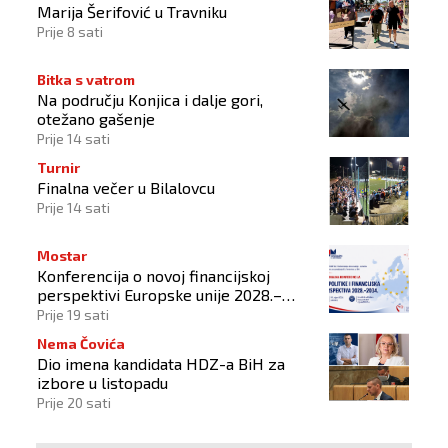
Marija Šerifović u Travniku
Prije 8 sati
Bitka s vatrom
Na području Konjica i dalje gori,
otežano gašenje
Prije 14 sati
Turnir
Finalna večer u Bilalovcu
Prije 14 sati
Mostar
Konferencija o novoj financijskoj
perspektivi Europske unije 2028.–
2034.
Prije 19 sati
Nema Čovića
Dio imena kandidata HDZ-a BiH za
izbore u listopadu
Prije 20 sati