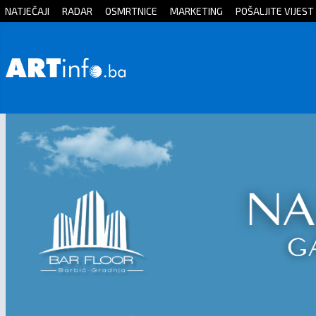
NATJEČAJI
RADAR
OSMRTNICE
MARKETING
POŠALJITE VIJEST
Početna
Vijesti
Sport
Kultura
Crna
kronika
Politika
Zanimljivosti