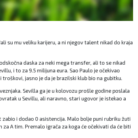
ali su mu veliku karijeru, a ni njegov talent nikad do kraja
ti odskočna daska za neki mega transfer, ali to se nikad
villu, i to za 9.5 milijuna eura. Sao Paulo je očekivao
troškovi, jasno je da je brazilski klub bio na gubitku.
veznjaka.
Sevilla ga je u kolovozu prošle godine poslala
povratak u Sevillu, ali naravno, stari ugovor je istekao a
 zabio i dodao 0 asistencija.
Malo bolje puni rubriku žuti
m za A tim.
Premalo igrača za koga će očekivati ​​da će biti