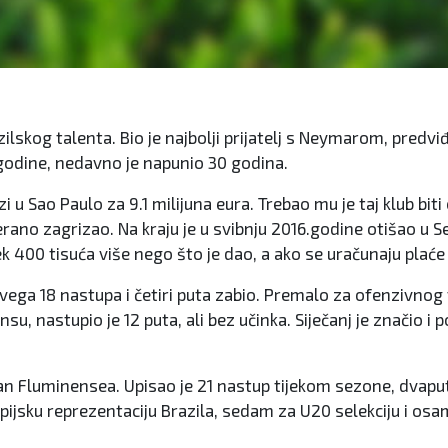
zilskog talenta.
Bio je najbolji prijatelj s Neymarom, predviđ
.godine, nedavno je napunio 30 godina.
zi u Sao Paulo za 9.1 milijuna eura. Trebao mu je taj klub bi
jerano zagrizao. Na kraju je u svibnju 2016.godine otišao u Se
 400 tisuća više nego što je dao, a ako se uračunaju plaće i 
vega 18 nastupa i četiri puta zabio.
Premalo za ofenzivnog 
su, nastupio je 12 puta, ali bez učinka.
Siječanj je značio i 
član Fluminensea.
Upisao je 21 nastup tijekom sezone, dvaput
ijsku reprezentaciju Brazila, sedam za U20 selekciju i osa