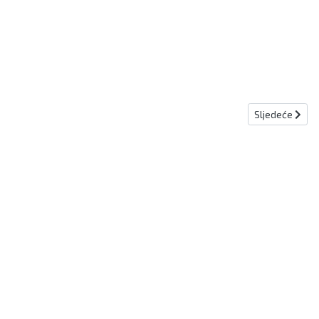
Sljedeći članak
Sljedeće