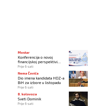
igi
Mostar
Konferencija o novoj
financijskoj perspektivi
Europske unije 2028.–2034.
Prije 6 sati
Nema Čovića
Dio imena kandidata HDZ-a
BiH za izbore u listopadu
Prije 6 sati
8. kolovoza
Sveti Dominik
Prije 6 sati