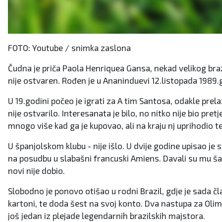
FOTO: Youtube / snimka zaslona
Čudna je priča Paola Henriquea Gansa, nekad velikog bra
nije ostvaren.
Rođen je u Ananinduevi 12.listopada 1989
U 19.godini počeo je igrati za A tim Santosa, odakle prela
nije ostvarilo. Interesanata je bilo, no nitko nije bio pret
mnogo više kad ga je kupovao, ali na kraju nj uprihodio tek
U španjolskom klubu - nije išlo.
U dvije godine upisao je s
na posudbu u slabašni francuski Amiens.
Davali su mu šan
novi nije dobio.
Slobodno je ponovo otišao u rodni Brazil, gdje je sada 
kartoni, te doda šest na svoj konto.
Dva nastupa za Olimp
još jedan iz plejade legendarnih brazilskih majstora.