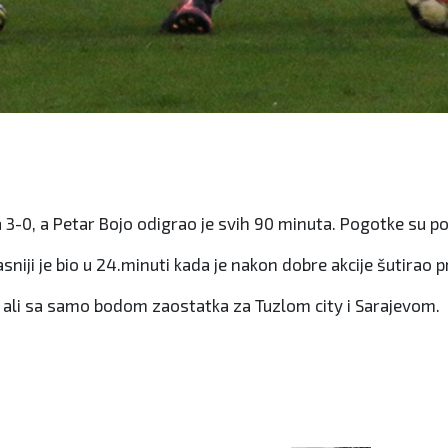
3-0, a Petar Bojo odigrao je svih 90 minuta. Pogotke su post
niji je bio u 24.minuti kada je nakon dobre akcije šutirao p
e, ali sa samo bodom zaostatka za Tuzlom city i Sarajevom.