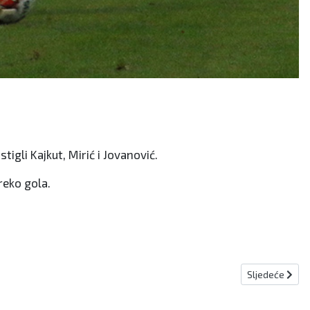
igli Kajkut, Mirić i Jovanović.
reko gola.
Sljedeći članak
Sljedeće