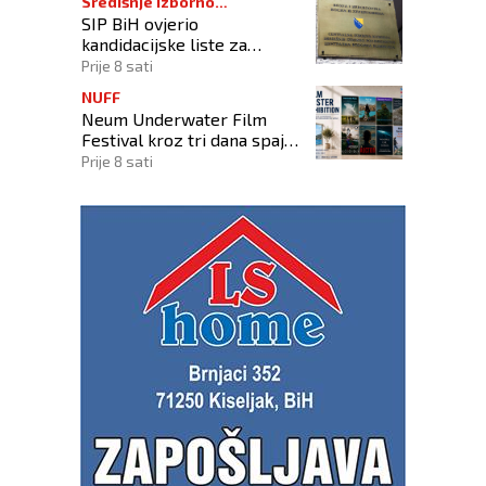
Središnje izborno
SIP BiH ovjerio
povjerenstvo
kandidacijske liste za
kompenzacijske mandate na
Prije 8 sati
Općim izborima 2026
NUFF
Neum Underwater Film
Festival kroz tri dana spaja
umjetnost filma i more
Prije 8 sati