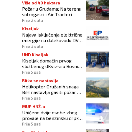
Više od 40 hektara
Požar u Grudama; Na terenu
vatrogasci i Air Tractori
Prije 2 sata
Kiseljak
Najava isključenja električne
energije na dalekovodu DV
10 kV „DALMACIJA“
Prije 3 sata
UND Kiseljak
Kiseljak domaćin prvog
službenog dKviz-a u Bosni i
Hercegovini
Prije 5 sati
Bitka se nastavlja
Helikopter Oružanih snaga
BiH nastavlja gasiti požar na
području Konjica
Prije 5 sati
MUP HNŽ-a
Uhićene dvije osobe zbog
provale na benzinsku crpku
u Konjicu
Prije 5 sati