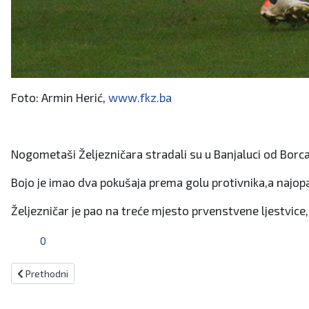
Foto: Armin Herić,
www.fkz.ba
Nogometaši Željezničara stradali su u Banjaluci od Borca 
Bojo je imao dva pokušaja prema golu protivnika,a najopas
Željezničar je pao na treće mjesto prvenstvene ljestvic
0
Prethodni članak: Kreće operacija Mađarska
Prethodni