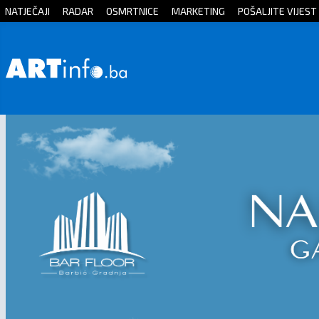
NATJEČAJI
RADAR
OSMRTNICE
MARKETING
POŠALJITE VIJEST
Početna
Vijesti
Sport
Kultura
Crna
kronika
Politika
Zanimljivosti