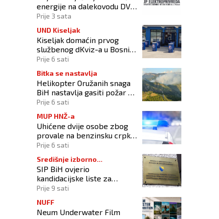
energije na dalekovodu DV
10 kV „DALMACIJA“
Prije 3 sata
UND Kiseljak
Kiseljak domaćin prvog
službenog dKviz-a u Bosni i
Hercegovini
Prije 6 sati
Bitka se nastavlja
Helikopter Oružanih snaga
BiH nastavlja gasiti požar na
području Konjica
Prije 6 sati
MUP HNŽ-a
Uhićene dvije osobe zbog
provale na benzinsku crpku
u Konjicu
Prije 6 sati
Središnje izborno
SIP BiH ovjerio
povjerenstvo
kandidacijske liste za
kompenzacijske mandate na
Prije 9 sati
Općim izborima 2026
NUFF
Neum Underwater Film