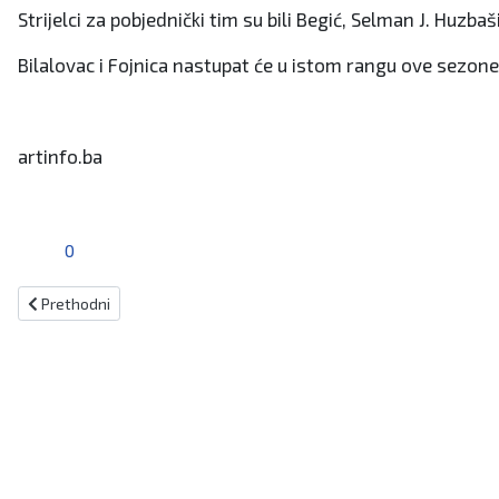
Strijelci za pobjednički tim su bili Begić, Selman J. Huzba
Bilalovac i Fojnica nastupat će u istom rangu ove sezone
artinfo.ba
0
Prethodni članak: Bojo odigrao cijelu utakmicu u pobjedi Želje
Prethodni