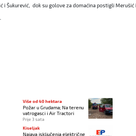
šić i Šukurević, dok su golove za domaćina postigli Merušić i
.
Više od 40 hektara
Požar u Grudama; Na terenu
vatrogasci i Air Tractori
Prije 3 sata
Kiseljak
Najava isključenja električne