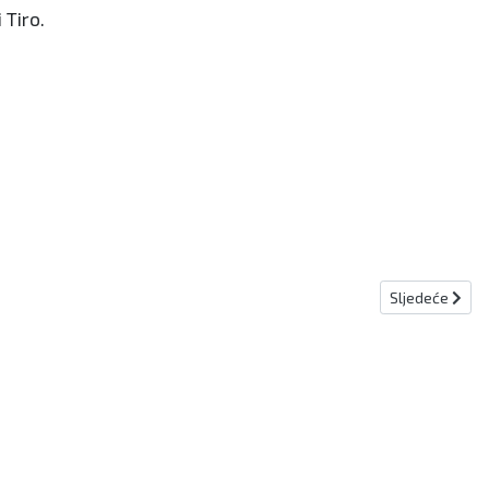
 Tiro.
Sljedeći članak
Sljedeće