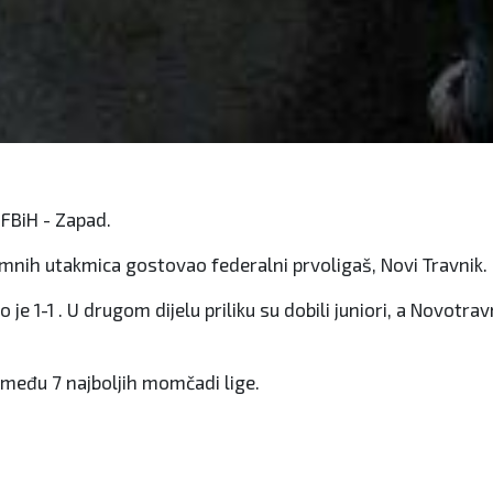
 FBiH - Zapad.
emnih utakmica gostovao federalni prvoligaš, Novi Travnik.
lo je 1-1 . U drugom dijelu priliku su dobili juniori, a Novotra
k među 7 najboljih momčadi lige.