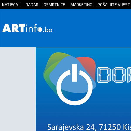
NATJEČAJI
RADAR
OSMRTNICE
MARKETING
POŠALJITE VIJEST
Početna
Vijesti
Sport
Kultura
Crna
kronika
Politika
Zanimljivosti