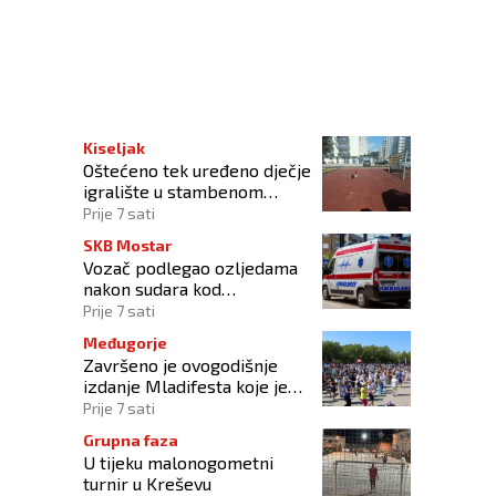
Kiseljak
Oštećeno tek uređeno dječje
igralište u stambenom
naselju
Prije 7 sati
SKB Mostar
Vozač podlegao ozljedama
nakon sudara kod
Tomislavgrada
Prije 7 sati
Međugorje
Završeno je ovogodišnje
izdanje Mladifesta koje je
okupilo mlade iz 73 zemlje
Prije 7 sati
svijeta
Grupna faza
U tijeku malonogometni
turnir u Kreševu