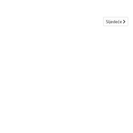
Sljedeći člana
Sljedeće