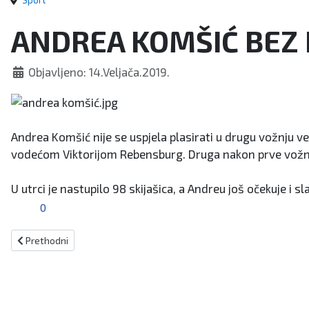
Sport
ANDREA KOMŠIĆ BEZ 
Objavljeno: 14.Veljača.2019.
Andrea Komšić nije se uspjela plasirati u drugu vožnju 
vodećom Viktorijom Rebensburg. Druga nakon prve vožnj
U utrci je nastupilo 98 skijašica, a Andreu još očekuje i s
0
Prethodni članak: Busovljak ima novi klub!
Prethodni