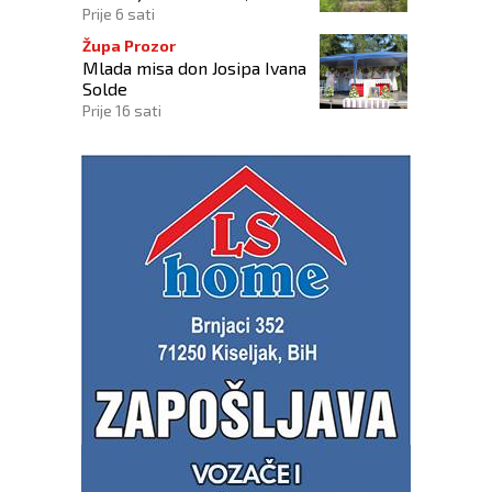
zadržano na liječenju
Prije 6 sati
Župa Prozor
Mlada misa don Josipa Ivana
Solde
Prije 16 sati