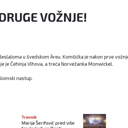
DRUGE VOŽNJE!
veleslaloma u švedskom Äreu. Komšićka je nakon prve vožnj
e je Čehinja Vlhova, a treća Norvežanka Monwickel.
lalomski nastup.
Travnik
Marija Šerifović pred više