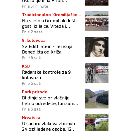
tisuća ljudi na Piroti
zatvorila 'Dane dijaspore
Prije 51 minute
2026'
Tradicionalno "Gromiljačko
Na sijelo u Gromiljak došli
sijelo"
gosti iz Jajca, Viteza i
Hrvatske ali i posjetitelji od
Prije 2 sata
Austrije do Australije
9. kolovoza
Sv. Edith Stein - Terezija
Benedikta od Križa
Prije 6 sati
KSB
Radarske kontrole za 9.
kolovoza
Prije 6 sati
Park prirode
Blidinje sve privlačnije
ljetno odredište, turizam
raste uz izazove očuvanja
Prije 6 sati
prirode
Hrvatska
U sudaru vlakova zbrinute
24 ozlijeđene osobe, 12