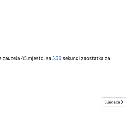
e zauzela 45.mjesto, sa
5:38
sekundi zaostatka za
Sljedeći člana
Sljedeće