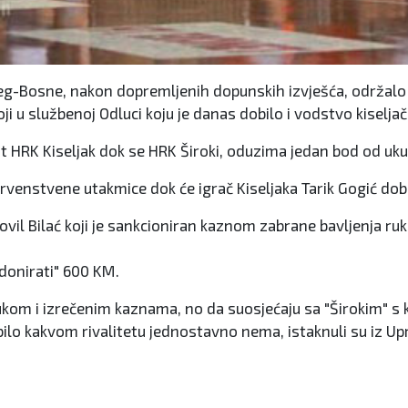
Bosne, nakon dopremljenih dopunskih izvješća, održalo je
ji u službenoj Odluci koju je danas dobilo i vodstvo kiselja
st HRK Kiseljak dok se HRK Široki, oduzima jedan bod od u
prvenstvene utakmice dok će igrač Kiseljaka Tarik Gogić dob
vil Bilać koji je sankcioniran kaznom zabrane bavljenja r
"donirati" 600 KM.
kom i izrečenim kaznama, no da suosjećaju sa "Širokim" s ko
 bilo kakvom rivalitetu jednostavno nema, istaknuli su iz Up