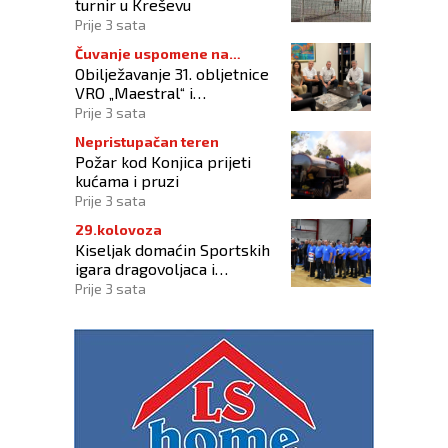
turnir u Kreševu
Prije 3 sata
Čuvanje uspomene na
Obilježavanje 31. obljetnice
branitelje
VRO „Maestral“ i
oslobođenja Jajca uz
Prije 3 sata
pokroviteljstvo HNS-a BiH
Nepristupačan teren
Požar kod Konjica prijeti
kućama i pruzi
Prije 3 sata
29.kolovoza
Kiseljak domaćin Sportskih
igara dragovoljaca i
veterana HVO-a ŽSB i Dana
Prije 3 sata
branitelja