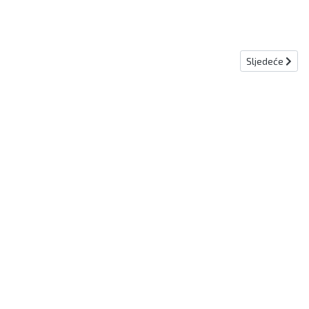
Sljedeći člana
Sljedeće