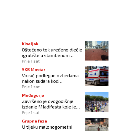
Kiseljak
Oštećeno tek uređeno dječje
igralište u stambenom
naselju
Prije 1 sat
SKB Mostar
Vozač podlegao ozljedama
nakon sudara kod
Tomislavgrada
Prije 1 sat
Međugorje
Završeno je ovogodišnje
izdanje Mladifesta koje je
okupilo mlade iz 73 zemlje
Prije 1 sat
svijeta
Grupna faza
U tijeku malonogometni