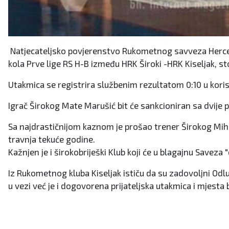
Natjecateljsko povjerenstvo Rukometnog savveza Herceg-
kola Prve lige RS H-B između HRK Široki -HRK Kiseljak, sto
Utakmica se registrira službenim rezultatom 0:10 u kori
Igrač Širokog Mate Marušić bit će sankcioniran sa dvije 
Sa najdrastičnijom kaznom je prošao trener Širokog Miho
travnja tekuće godine.
Kažnjen je i širokobriješki Klub koji će u blagajnu Saveza 
Iz Rukometnog kluba Kiseljak ističu da su zadovoljni Odlu
u vezi već je i dogovorena prijateljska utakmica i mjesta