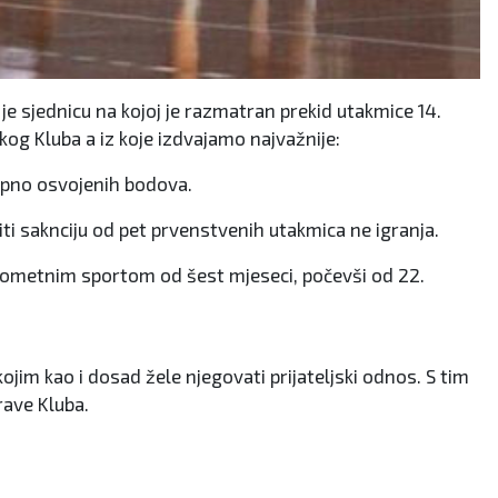
 sjednicu na kojoj je razmatran prekid utakmice 14.
čkog Kluba a iz koje izdvajamo najvažnije:
kupno osvojenih bodova.
iti saknciju od pet prvenstvenih utakmica ne igranja.
ukometnim sportom od šest mjeseci, počevši od 22.
jim kao i dosad žele njegovati prijateljski odnos. S tim
rave Kluba.