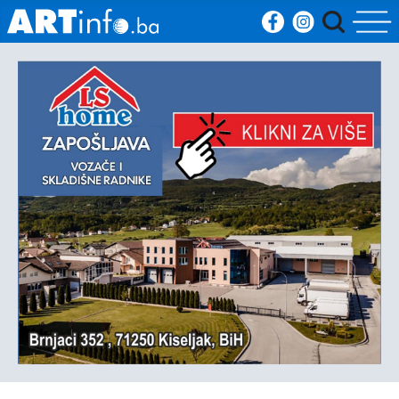
Početna
Vijesti
Sport
Kultura
Crna
kronika
Politika
Zanimljivosti