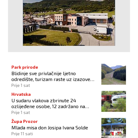
Park prirode
Blidinje sve privlačnije ljetno
odredište, turizam raste uz izazove
očuvanja prirode
Prije 1 sat
Hrvatska
U sudaru vlakova zbrinute 24
ozlijeđene osobe, 12 zadržano na
liječenju
Prije 1 sat
Župa Prozor
Mlada misa don Josipa Ivana Solde
Prije 11 sati