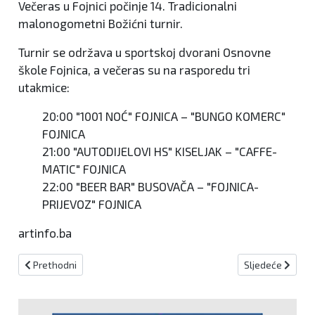
Večeras u Fojnici počinje 14. Tradicionalni
malonogometni Božićni turnir.
Turnir se održava u sportskoj dvorani Osnovne
škole Fojnica, a večeras su na rasporedu tri
utakmice:
20:00 "1001 NOĆ" FOJNICA – "BUNGO KOMERC"
FOJNICA
21:00 "AUTODIJELOVI HS" KISELJAK – "CAFFE-
MATIC" FOJNICA
22:00 "BEER BAR" BUSOVAČA – "FOJNICA-
PRIJEVOZ" FOJNICA
artinfo.ba
Prethodni članak: Provokacije u Vitezu;Horde zla opravdale svoj n
Sljedeći članak:
Prethodni
Sljedeće