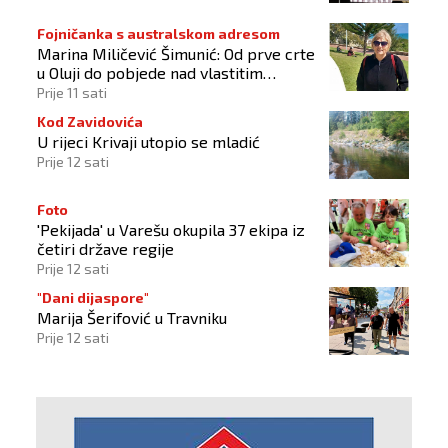
Fojničanka s australskom adresom
Marina Miličević Šimunić: Od prve crte
u Oluji do pobjede nad vlastitim
„olujama“
Prije 11 sati
Kod Zavidovića
U rijeci Krivaji utopio se mladić
Prije 12 sati
Foto
'Pekijada' u Varešu okupila 37 ekipa iz
četiri države regije
Prije 12 sati
"Dani dijaspore"
Marija Šerifović u Travniku
Prije 12 sati