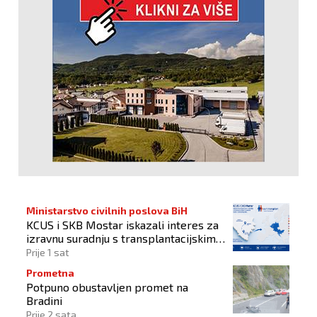
Ministarstvo civilnih poslova BiH
KCUS i SKB Mostar iskazali interes za
izravnu suradnju s transplantacijskim
centrima članica Eurotransplanta
Prije 1 sat
Prometna
Potpuno obustavljen promet na
Bradini
Prije 2 sata