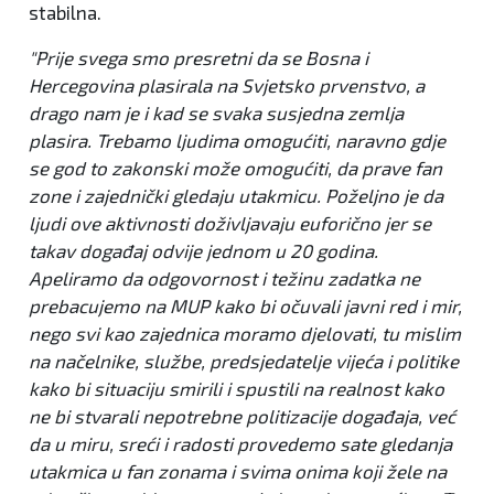
stabilna.
"Prije svega smo presretni da se Bosna i
Hercegovina plasirala na Svjetsko prvenstvo, a
drago nam je i kad se svaka susjedna zemlja
plasira. Trebamo ljudima omogućiti, naravno gdje
se god to zakonski može omogućiti, da prave fan
zone i zajednički gledaju utakmicu. Poželjno je da
ljudi ove aktivnosti doživljavaju euforično jer se
takav događaj odvije jednom u 20 godina.
Apeliramo da odgovornost i težinu zadatka ne
prebacujemo na MUP kako bi očuvali javni red i mir,
nego svi kao zajednica moramo djelovati, tu mislim
na načelnike, službe, predsjedatelje vijeća i politike
kako bi situaciju smirili i spustili na realnost kako
ne bi stvarali nepotrebne politizacije događaja, već
da u miru, sreći i radosti provedemo sate gledanja
utakmica u fan zonama i svima onima koji žele na