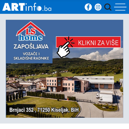
Početna
Vijesti
Sport
Kultura
Crna
kronika
Politika
Zanimljivosti