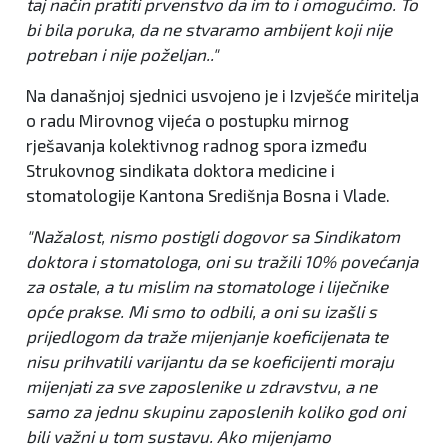
taj način pratiti prvenstvo da im to i omogućimo. To
bi bila poruka, da ne stvaramo ambijent koji nije
potreban i nije poželjan.."
Na današnjoj sjednici usvojeno je i Izvješće miritelja
o radu Mirovnog vijeća o postupku mirnog
rješavanja kolektivnog radnog spora između
Strukovnog sindikata doktora medicine i
stomatologije Kantona Središnja Bosna i Vlade.
"Nažalost, nismo postigli dogovor sa Sindikatom
doktora i stomatologa, oni su tražili 10% povećanja
za ostale, a tu mislim na stomatologe i liječnike
opće prakse. Mi smo to odbili, a oni su izašli s
prijedlogom da traže mijenjanje koeficijenata te
nisu prihvatili varijantu da se koeficijenti moraju
mijenjati za sve zaposlenike u zdravstvu, a ne
samo za jednu skupinu zaposlenih koliko god oni
bili važni u tom sustavu. Ako mijenjamo