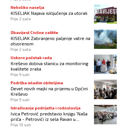
Nekoliko naselja
KISELJAK Najava isključenja za utorak
Prije 2 sata
Obavijest Civilne zaštite
KISELJAK Zabranjeno paljenje vatre na
otvorenom
Prije 2 sata
Uskoro početak rada
Kreševo dobiva stanicu za monitoring
kvalitete zraka
Prije 9 sati
Podrška mladim obiteljima
Devet novih majki na prijemu u Općini
Kreševo
Prije 9 sati
Istraživanje podrijetla i rodoslovlja
Ivica Petrović predstavio knjigu 'Naša
priča - Petrovići iz sela Ravan u
Busovači'
Prije 10 sati