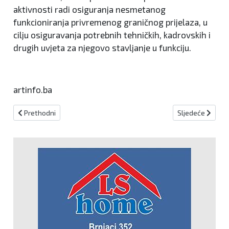
aktivnosti radi osiguranja nesmetanog
funkcioniranja privremenog graničnog prijelaza, u
cilju osiguravanja potrebnih tehničkih, kadrovskih i
drugih uvjeta za njegovo stavljanje u funkciju.
artinfo.ba
Prethodni članak: Zijad Krnjić glasom protiv onemogućio promet n
Sljedeći članak:
Prethodni
Sljedeće