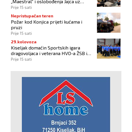
„Maestral“ i oslobođenja Jajca uz
pokroviteljstvo HNS-a BiH
Prije 15 sati
Nepristupačan teren
Požar kod Konjica prijeti kućama i
pruzi
Prije 15 sati
29.kolovoza
Kiseljak domaćin Sportskih igara
dragovoljaca i veterana HVO-a ŽSB i
Dana branitelja
Prije 15 sati