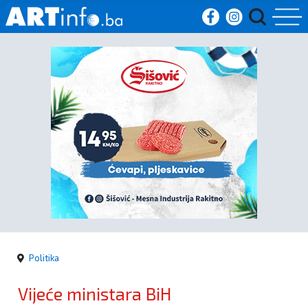
Početna
Vijesti
Sport
Kultura
Crna
kronika
Politika
Politika
Vijeće ministara BiH
Zanimljivosti