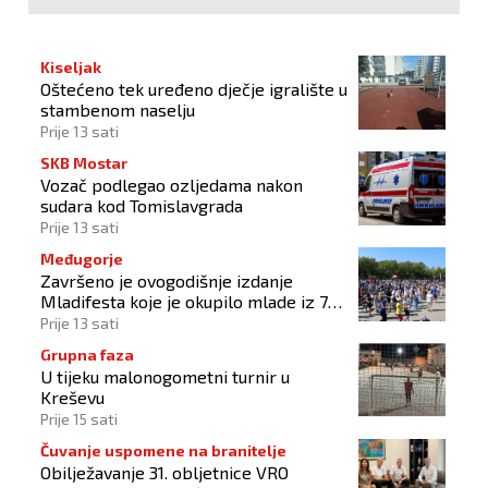
Kiseljak
Oštećeno tek uređeno dječje igralište u
stambenom naselju
Prije 13 sati
SKB Mostar
Vozač podlegao ozljedama nakon
sudara kod Tomislavgrada
Prije 13 sati
Međugorje
Završeno je ovogodišnje izdanje
Mladifesta koje je okupilo mlade iz 73
zemlje svijeta
Prije 13 sati
Grupna faza
U tijeku malonogometni turnir u
Kreševu
Prije 15 sati
Čuvanje uspomene na branitelje
Obilježavanje 31. obljetnice VRO