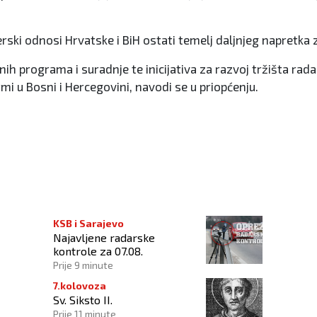
nerski odnosi Hrvatske i BiH ostati temelj daljnjeg napretk
nih programa i suradnje te inicijativa za razvoj tržišta rada
mi u Bosni i Hercegovini, navodi se u priopćenju.
a pretvoriti u nacionalnu manjinu
KSB i Sarajevo
Najavljene radarske
kontrole za 07.08.
Prije 9 minute
7.kolovoza
Sv. Siksto II.
Prije 11 minute