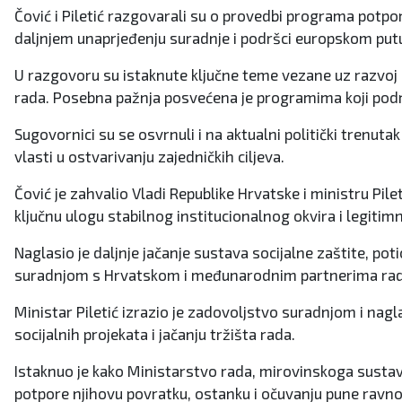
Čović i Piletić razgovarali su o provedbi programa potpor
daljnjem unaprjeđenju suradnje i podršci europskom put
U razgovoru su istaknute ključne teme vezane uz razvoj s
rada. Posebna pažnja posvećena je programima koji podrž
Sugovornici su se osvrnuli i na aktualni politički trenu
vlasti u ostvarivanju zajedničkih ciljeva.
Čović je zahvalio Vladi Republike Hrvatske i ministru Pil
ključnu ulogu stabilnog institucionalnog okvira i legitim
Naglasio je daljnje jačanje sustava socijalne zaštite, po
suradnjom s Hrvatskom i međunarodnim partnerima radi
Ministar Piletić izrazio je zadovoljstvo suradnjom i nag
socijalnih projekata i jačanju tržišta rada.
Istaknuo je kako Ministarstvo rada, mirovinskoga sustava
potpore njihovu povratku, ostanku i očuvanju pune ravnop