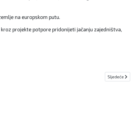
a zemlje na europskom putu.
 kroz projekte potpore pridonijeti jačanju zajedništva,
Sljedeći člana
Sljedeće