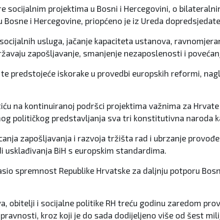
e socijalnim projektima u Bosni i Hercegovini, o bilateraln
u Bosne i Hercegovine, priopćeno je iz Ureda dopredsjedat
ocijalnih usluga, jačanje kapaciteta ustanova, ravnomjeran
avaju zapošljavanje, smanjenje nezaposlenosti i povećanje 
tak te predstojeće iskorake u provedbi europskih reformi, 
etiću na kontinuiranoj podršci projektima važnima za Hrvate 
nog političkog predstavljanja sva tri konstitutivna naroda 
ticanja zapošljavanja i razvoja tržišta rad i ubrzanje provo
 usklađivanja BiH s europskim standardima.
lasio spremnost Republike Hrvatske za daljnju potporu Bosn
, obitelji i socijalne politike RH treću godinu zaredom pro
ravnosti, kroz koji je do sada dodijeljeno više od šest mil