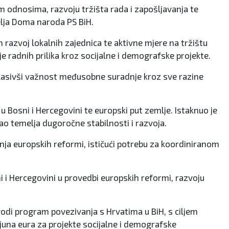
im odnosima, razvoju tržišta rada i zapošljavanja te
elja Doma naroda PS BiH.
 razvoj lokalnih zajednica te aktivne mjere na tržištu
radnih prilika kroz socijalne i demografske projekte.
naglasivši važnost međusobne suradnje kroz sve razine
u Bosni i Hercegovini te europski put zemlje. Istaknuo je
kao temelja dugoročne stabilnosti i razvoja.
đenja europskih reformi, ističući potrebu za koordiniranom
i i Hercegovini u provedbi europskih reformi, razvoju
vodi program povezivanja s Hrvatima u BiH, s ciljem
ijuna eura za projekte socijalne i demografske