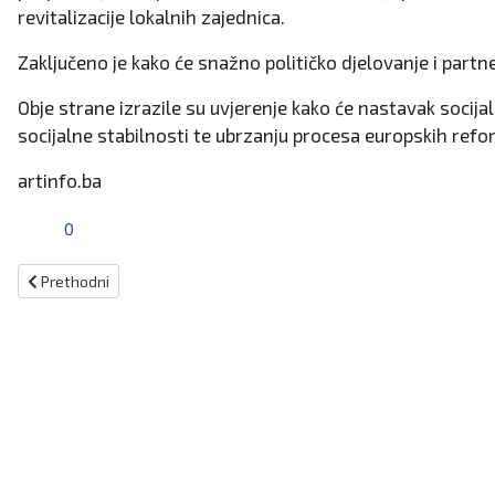
revitalizacije lokalnih zajednica.
Zaključeno je kako će snažno političko djelovanje i part
Obje strane izrazile su uvjerenje kako će nastavak socijal
socijalne stabilnosti te ubrzanju procesa europskih refor
artinfo.ba
0
Prethodni članak: Broj katolika smanjen za 58 %, Hrvate se pokušav
Prethodni