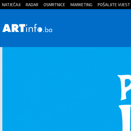
NATJEČAJI
RADAR
OSMRTNICE
MARKETING
POŠALJITE VIJEST
Početna
Vijesti
Sport
Kultura
Crna
kronika
Politika
Zanimljivosti