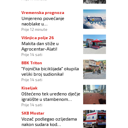
Vremenska prognoza
Umjereno povećanje
naoblake u
poslijepodnevnim satima
Prije 12 minute
Višnjica polje 26
Makita dan stiže u
Agrocentar-Alati!
Prije 14 sati
BBK Triton
"Fojnička biciklijada" okupila
veliki broj sudionika!
Prije 14 sati
Kiseljak
Oštećeno tek uređeno dječje
igralište u stambenom
naselju
Prije 14 sati
SKB Mostar
Vozač podlegao ozljedama
nakon sudara kod