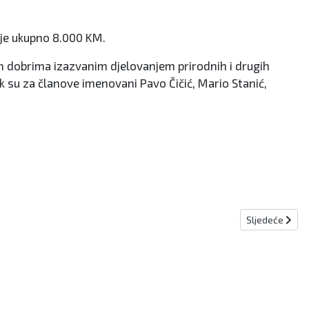
 je ukupno 8.000 KM.
im dobrima izazvanim djelovanjem prirodnih i drugih
ok su za članove imenovani Pavo Čičić, Mario Stanić,
Sljedeći člana
Sljedeće