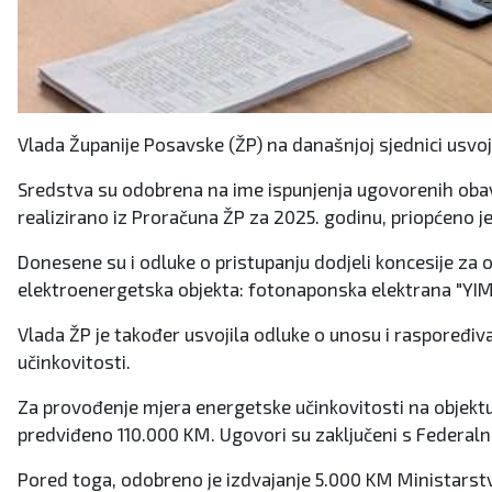
Vlada Županije Posavske (ŽP) na današnjoj sjednici usvojil
Sredstva su odobrena na ime ispunjenja ugovorenih obave
realizirano iz Proračuna ŽP za 2025. godinu, priopćeno je
Donesene su i odluke o pristupanju dodjeli koncesije za ob
elektroenergetska objekta: fotonaponska elektrana "YI
Vlada ŽP je također usvojila odluke o unosu i raspoređi
učinkovitosti.
Za provođenje mjera energetske učinkovitosti na objektu 
predviđeno 110.000 KM. Ugovori su zaključeni s Federa
Pored toga, odobreno je izdvajanje 5.000 KM Ministarstvu 