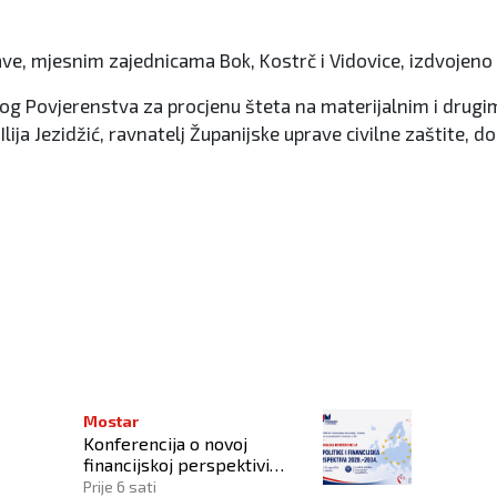
ve, mjesnim zajednicama Bok, Kostrč i Vidovice, izdvojeno
skog Povjerenstva za procjenu šteta na materijalnim i drug
ja Jezidžić, ravnatelj Županijske uprave civilne zaštite, d
iH
Mostar
Konferencija o novoj
financijskoj perspektivi
Europske unije 2028.–2034.
Prije 6 sati