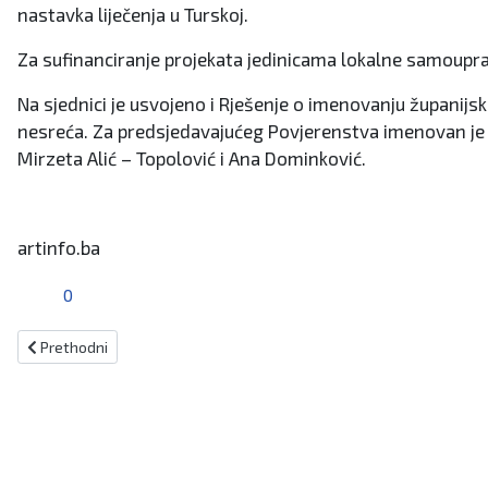
nastavka liječenja u Turskoj.
Za sufinanciranje projekata jedinicama lokalne samoupra
Na sjednici je usvojeno i Rješenje o imenovanju županij
nesreća. Za predsjedavajućeg Povjerenstva imenovan je Ili
Mirzeta Alić – Topolović i Ana Dominković.
artinfo.ba
0
Prethodni članak: Austrijska ministrica Claudia Plakolm u posjetu B
Prethodni