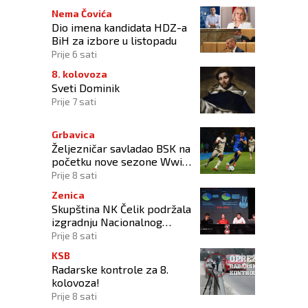
Nema Čovića
Dio imena kandidata HDZ-a
BiH za izbore u listopadu
Prije 6 sati
8. kolovoza
Sveti Dominik
Prije 7 sati
Grbavica
Željezničar savladao BSK na
početku nove sezone Wwin
lige BiH
Prije 8 sati
Zenica
Skupština NK Čelik podržala
izgradnju Nacionalnog
stadiona
Prije 8 sati
KSB
Radarske kontrole za 8.
kolovoza!
Prije 8 sati