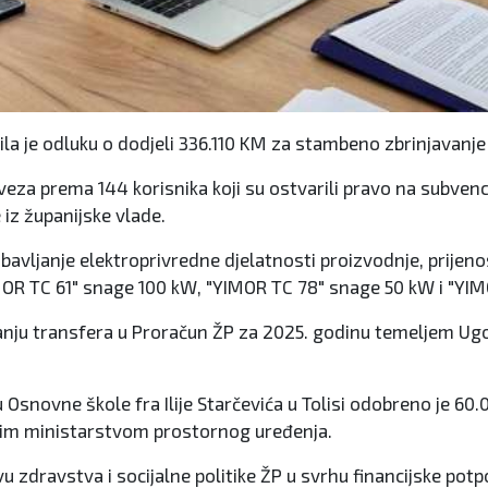
a je odluku o dodjeli 336.110 KM za stambeno zbrinjavanje ml
za prema 144 korisnika koji su ostvarili pravo na subvenci
 iz županijske vlade.
avljanje elektroprivredne djelatnosti proizvodnje, prijenosa 
MOR TC 61" snage 100 kW, "YIMOR TC 78" snage 50 kW i "Y
vanju transfera u Proračun ŽP za 2025. godinu temeljem Ug
Osnovne škole fra Ilije Starčevića u Tolisi odobreno je 60
lnim ministarstvom prostornog uređenja.
zdravstva i socijalne politike ŽP u svrhu financijske potpo