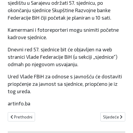
sjedištu u Sarajevu održati 57. sjednicu, po
okončanju sjednice Skupštine Razvojne banke
Federacije BiH čiji početak je planiran u 10 sati.
Kamermani i fotoreporteri mogu snimiti početne
kadrove sjednice.
Dnevni red 57. sjednice bit će objavljen na web
stranici Vlade Federacije BiH (u sekciji „sjednice“)
odmah po njegovom usvajanju.
Ured Vlade FBiH za odnose s javnošću će dostaviti
priopćenje za javnost sa sjednice, priopćeno je iz
tog ureda.
artinfo.ba
Prethodni članak: Iako BiH ne ovisi od trgovine s Bliskim istokom mog
Sljedeći članak
Prethodni
Sljedeće