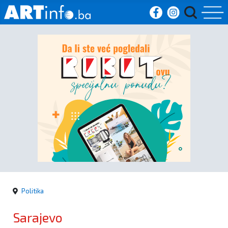
Početna
Vijesti
Sport
Kultura
Crna
kronika
Politika
Politika
Sarajevo
Zanimljivosti