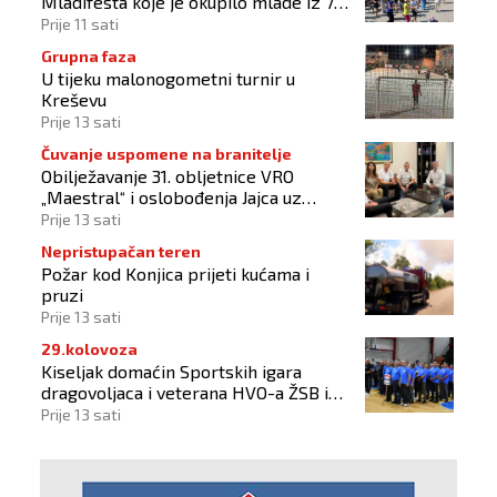
Mladifesta koje je okupilo mlade iz 73
zemlje svijeta
Prije 11 sati
Grupna faza
U tijeku malonogometni turnir u
Kreševu
Prije 13 sati
Čuvanje uspomene na branitelje
Obilježavanje 31. obljetnice VRO
„Maestral“ i oslobođenja Jajca uz
pokroviteljstvo HNS-a BiH
Prije 13 sati
Nepristupačan teren
Požar kod Konjica prijeti kućama i
pruzi
Prije 13 sati
29.kolovoza
Kiseljak domaćin Sportskih igara
dragovoljaca i veterana HVO-a ŽSB i
Dana branitelja
Prije 13 sati