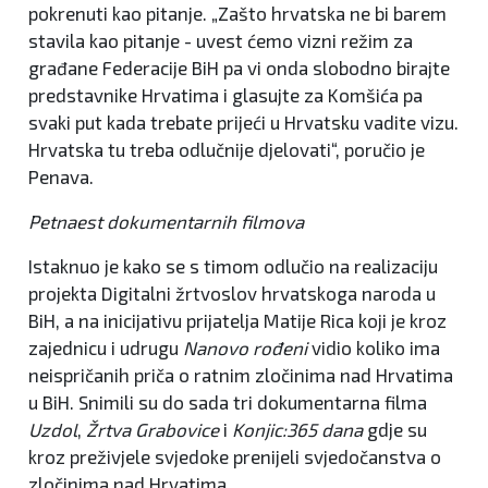
pokrenuti kao pitanje. „Zašto hrvatska ne bi barem
stavila kao pitanje - uvest ćemo vizni režim za
građane Federacije BiH pa vi onda slobodno birajte
predstavnike Hrvatima i glasujte za Komšića pa
svaki put kada trebate prijeći u Hrvatsku vadite vizu.
Hrvatska tu treba odlučnije djelovati“, poručio je
Penava.
Petnaest dokumentarnih filmova
Istaknuo je kako se s timom odlučio na realizaciju
projekta Digitalni žrtvoslov hrvatskoga naroda u
BiH, a na inicijativu prijatelja Matije Rica koji je kroz
zajednicu i udrugu
Nanovo rođeni
vidio koliko ima
neispričanih priča o ratnim zločinima nad Hrvatima
u BiH. Snimili su do sada tri dokumentarna filma
Uzdol
,
Žrtva Grabovice
i
Konjic:365 dana
gdje su
kroz preživjele svjedoke prenijeli svjedočanstva o
zločinima nad Hrvatima.