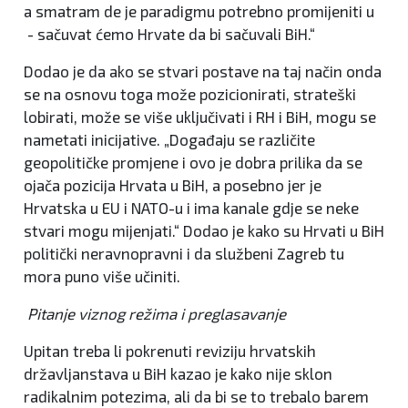
a smatram de je paradigmu potrebno promijeniti u
- sačuvat ćemo Hrvate da bi sačuvali BiH.“
Dodao je da ako se stvari postave na taj način onda
se na osnovu toga može pozicionirati, strateški
lobirati, može se više uključivati i RH i BiH, mogu se
nametati inicijative. „Događaju se različite
geopolitičke promjene i ovo je dobra prilika da se
ojača pozicija Hrvata u BiH, a posebno jer je
Hrvatska u EU i NATO-u i ima kanale gdje se neke
stvari mogu mijenjati.“ Dodao je kako su Hrvati u BiH
politički neravnopravni i da službeni Zagreb tu
mora puno više učiniti.
Pitanje viznog režima i preglasavanje
Upitan treba li pokrenuti reviziju hrvatskih
državljanstava u BiH kazao je kako nije sklon
radikalnim potezima, ali da bi se to trebalo barem