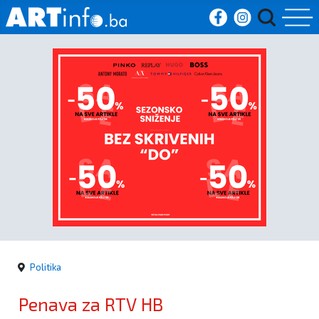
Početna
Vijesti
Sport
Kultura
Crna
kronika
Politika
Politika
Penava za RTV HB
Zanimljivosti