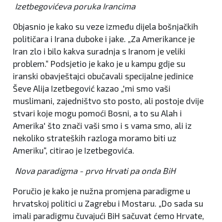
Izetbegovićeva poruka Irancima
Objasnio je kako su veze između dijela bošnjačkih
političara i Irana duboke i jake. „Za Amerikance je
Iran zlo i bilo kakva suradnja s Iranom je veliki
problem.“ Podsjetio je kako je u kampu gdje su
iranski obavještajci obučavali specijalne jedinice
Ševe Alija Izetbegović kazao „'mi smo vaši
muslimani, zajedništvo sto posto, ali postoje dvije
stvari koje mogu pomoći Bosni, a to su Alah i
Amerika' što znači vaši smo i s vama smo, ali iz
nekoliko strateških razloga moramo biti uz
Ameriku“, citirao je Izetbegovića.
Nova paradigma - prvo Hrvati pa onda BiH
Poručio je kako je nužna promjena paradigme u
hrvatskoj politici u Zagrebu i Mostaru. „Do sada su
imali paradigmu čuvajući BiH sačuvat ćemo Hrvate,