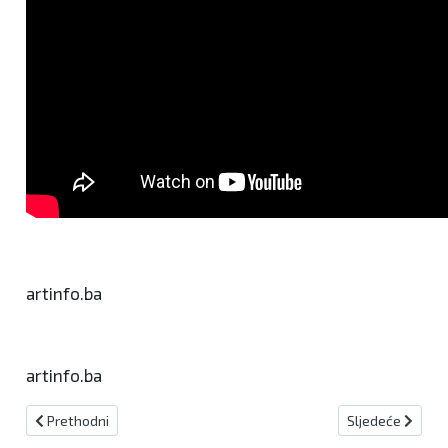
artinfo.ba
artinfo.ba
Prethodni članak: Lidija Bradara gošća BHT1 Uživo
Sljedeći članak:
Prethodni
Sljedeće