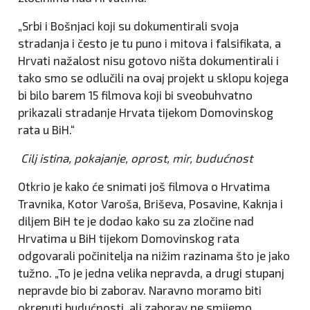
„Srbi i Bošnjaci koji su dokumentirali svoja
stradanja i često je tu puno i mitova i falsifikata, a
Hrvati nažalost nisu gotovo ništa dokumentirali i
tako smo se odlučili na ovaj projekt u sklopu kojega
bi bilo barem 15 filmova koji bi sveobuhvatno
prikazali stradanje Hrvata tijekom Domovinskog
rata u BiH.“
Cilj istina, pokajanje, oprost, mir, budućnost
Otkrio je kako će snimati još filmova o Hrvatima
Travnika, Kotor Varoša, Briševa, Posavine, Kaknja i
diljem BiH te je dodao kako su za zločine nad
Hrvatima u BiH tijekom Domovinskog rata
odgovarali počinitelja na nižim razinama što je jako
tužno. „To je jedna velika nepravda, a drugi stupanj
nepravde bio bi zaborav. Naravno moramo biti
okrenuti budućnosti, ali zaborav ne smijemo