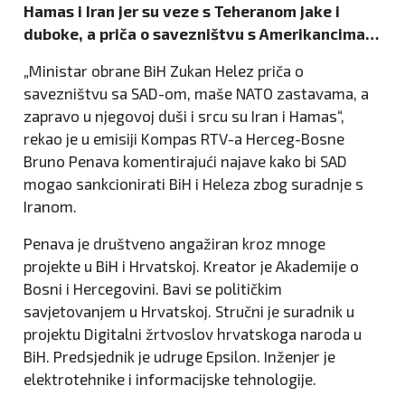
Hamas i Iran jer su veze s Teheranom jake i
duboke, a priča o savezništvu s Amerikancima…
„Ministar obrane BiH Zukan Helez priča o
savezništvu sa SAD-om, maše NATO zastavama, a
zapravo u njegovoj duši i srcu su Iran i Hamas“,
rekao je u emisiji Kompas RTV-a Herceg-Bosne
Bruno Penava komentirajući najave kako bi SAD
mogao sankcionirati BiH i Heleza zbog suradnje s
Iranom.
Penava je društveno angažiran kroz mnoge
projekte u BiH i Hrvatskoj. Kreator je Akademije o
Bosni i Hercegovini. Bavi se političkim
savjetovanjem u Hrvatskoj. Stručni je suradnik u
projektu Digitalni žrtvoslov hrvatskoga naroda u
BiH. Predsjednik je udruge Epsilon. Inženjer je
elektrotehnike i informacijske tehnologije.