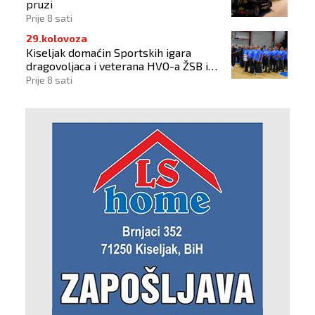
pruzi
Prije 8 sati
29.kolovoza
Kiseljak domaćin Sportskih igara
dragovoljaca i veterana HVO-a ŽSB i
Dana branitelja
Prije 8 sati