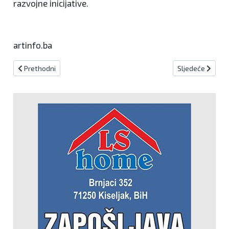
razvojne inicijative.
artinfo.ba
Prethodni članak: Biografija pape Leona XIV.
Sljedeći članak:
Prethodni
Sljedeće