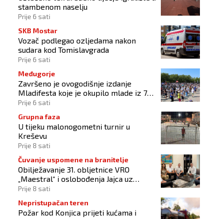
stambenom naselju
Prije 6 sati
SKB Mostar
Vozač podlegao ozljedama nakon
sudara kod Tomislavgrada
Prije 6 sati
Međugorje
Završeno je ovogodišnje izdanje
Mladifesta koje je okupilo mlade iz 73
zemlje svijeta
Prije 6 sati
Grupna faza
U tijeku malonogometni turnir u
Kreševu
Prije 8 sati
Čuvanje uspomene na branitelje
Obilježavanje 31. obljetnice VRO
„Maestral“ i oslobođenja Jajca uz
pokroviteljstvo HNS-a BiH
Prije 8 sati
Nepristupačan teren
Požar kod Konjica prijeti kućama i