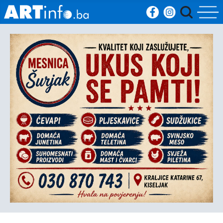
Početna
Vijesti
Sport
Kultura
Crna
kronika
Politika
Zanimljivosti