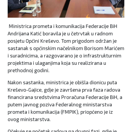
Ministrica prometa i komunikacija Federacije BiH
Andrijana Katić boravila je u četrvtak u radnom
posjetu Općini Kreševo. Tom prigodom održan je
sastanak s općinskim načelnikom Borisom Marićem
i suradnicima, a razgovarano je o infrastrukturnim
projektima i ulaganjima koja su realizirana u
prethodnoj godini.
Nakon sastanka, ministrica je obišla dionicu puta
Kreševo-Gajice, gdje je završena prva faza radova
financirana sredstvima Proračuna Federacije BiH, a
putem javnog poziva Federalnog ministarstva
prometa i komunikacija (FMPIK), priopćeno je iz
ovog ministarstva.
Očekuje se početak radova na drugoj fazi, gdje je