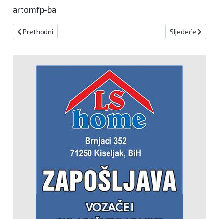
artomfp-ba
Prethodni članak: Prekinuta sjednica Doma naroda PSBiH
Sljedeći članak:
Prethodni
Sljedeće