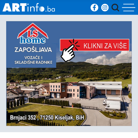
Početna
Vijesti
Sport
Kultura
Crna
kronika
Politika
Zanimljivosti