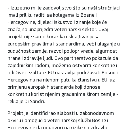
- Izuzetno mi je zadovoljstvo što su naši stručnjaci
imali priliku raditi sa kolegama iz Bosne i
Hercegovine, dijeleći iskustvo i znanje koje će
značajno unaprijediti veterinarski sektor. Ovaj
projekt nije samo korak ka usklađivanju sa
europskim pravilima i standardima, već i ulaganje u
budućnost zemlje, razvoj poljoprivrede, sigurnost
hrane i zdravlje ljudi. Ovo partnerstvo pokazuje da
zajedničkim radom, možemo ostvariti konkretne i
održive rezultate. EU nastavlja podržavati Bosnu i
Hercegovinu na njenom putu ka članstvu u EU, uz
primjenu europskih standarda koji donose
konkretnu korist njenim građanima širom zemlje -
rekla je Di Sandri.
Projekt je identificirao slabosti u zakonodavnom
okviru i omogućio veterinarskoj službi Bosne i
Hercegovine da odgovori na rizike po zdravlje i