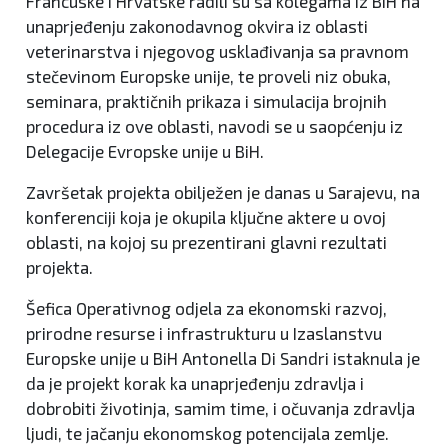
Francuske i Hrvatske radili su sa kolegama iz BiH na
unaprjeđenju zakonodavnog okvira iz oblasti
veterinarstva i njegovog usklađivanja sa pravnom
stečevinom Europske unije, te proveli niz obuka,
seminara, praktičnih prikaza i simulacija brojnih
procedura iz ove oblasti, navodi se u saopćenju iz
Delegacije Evropske unije u BiH.
Završetak projekta obilježen je danas u Sarajevu, na
konferenciji koja je okupila ključne aktere u ovoj
oblasti, na kojoj su prezentirani glavni rezultati
projekta.
Šefica Operativnog odjela za ekonomski razvoj,
prirodne resurse i infrastrukturu u Izaslanstvu
Europske unije u BiH Antonella Di Sandri istaknula je
da je projekt korak ka unaprjeđenju zdravlja i
dobrobiti životinja, samim time, i očuvanja zdravlja
ljudi, te jačanju ekonomskog potencijala zemlje.