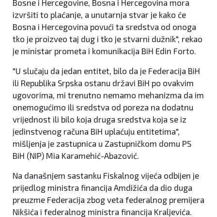
Bosne i Hercegovine, Bosna i Hercegovina mora
izvršiti to plaćanje, a unutarnja stvar je kako će
Bosna i Hercegovina povući ta sredstva od onoga
tko je proizveo taj dug i tko je stvarni dužnik", rekao
je ministar prometa i komunikacija BiH Edin Forto.
"U slučaju da jedan entitet, bilo da je Federacija BiH
ili Republika Srpska ostanu državi BiH po ovakvim
ugovorima, mi trenutno nemamo mehanizma da im
onemogućimo ili sredstva od poreza na dodatnu
vrijednost ili bilo koja druga sredstva koja se iz
jedinstvenog računa BiH uplaćuju entitetima",
mišljenja je zastupnica u Zastupničkom domu PS
BiH (NIP) Mia Karamehić-Abazović.
Na današnjem sastanku Fiskalnog vijeća odbijen je
prijedlog ministra financija Amdižića da dio duga
preuzme Federacija zbog veta federalnog premijera
Nikšića i federalnog ministra financija Kraljevića.