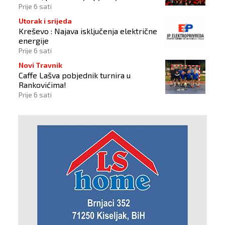
Christophera Nolana
Prije 6 sati
Utorak i srijeda
Kreševo : Najava isključenja električne
energije
Prije 6 sati
Novi Travnik
Caffe Lašva pobjednik turnira u
Rankovićima!
Prije 6 sati