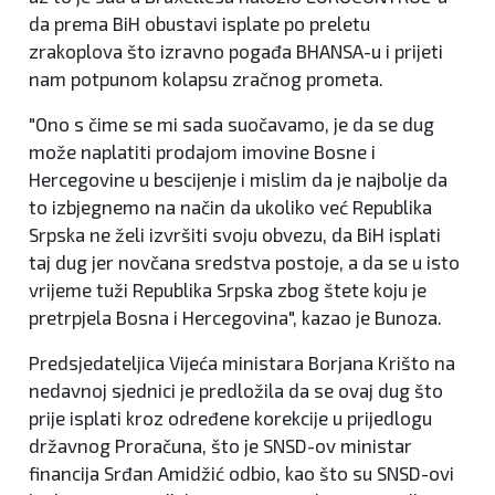
da prema BiH obustavi isplate po preletu
zrakoplova što izravno pogađa BHANSA-u i prijeti
nam potpunom kolapsu zračnog prometa.
"Ono s čime se mi sada suočavamo, je da se dug
može naplatiti prodajom imovine Bosne i
Hercegovine u bescijenje i mislim da je najbolje da
to izbjegnemo na način da ukoliko već Republika
Srpska ne želi izvršiti svoju obvezu, da BiH isplati
taj dug jer novčana sredstva postoje, a da se u isto
vrijeme tuži Republika Srpska zbog štete koju je
pretrpjela Bosna i Hercegovina", kazao je Bunoza.
Predsjedateljica Vijeća ministara Borjana Krišto na
nedavnoj sjednici je predložila da se ovaj dug što
prije isplati kroz određene korekcije u prijedlogu
državnog Proračuna, što je SNSD-ov ministar
financija Srđan Amidžić odbio, kao što su SNSD-ovi