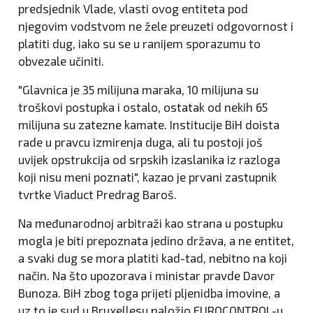
predsjednik Vlade, vlasti ovog entiteta pod
njegovim vodstvom ne žele preuzeti odgovornost i
platiti dug, iako su se u ranijem sporazumu to
obvezale učiniti.
"Glavnica je 35 milijuna maraka, 10 milijuna su
troškovi postupka i ostalo, ostatak od nekih 65
milijuna su zatezne kamate. Institucije BiH doista
rade u pravcu izmirenja duga, ali tu postoji još
uvijek opstrukcija od srpskih izaslanika iz razloga
koji nisu meni poznati", kazao je prvani zastupnik
tvrtke Viaduct Predrag Baroš.
Na međunarodnoj arbitraži kao strana u postupku
mogla je biti prepoznata jedino država, a ne entitet,
a svaki dug se mora platiti kad-tad, nebitno na koji
način. Na što upozorava i ministar pravde Davor
Bunoza. BiH zbog toga prijeti pljenidba imovine, a
uz to je sud u Bruxellesu naložio EUROCONTROL-u