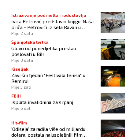
Istraživanje podrijetla i rodoslovlja
Ivica Petrović predstavio knjigu 'Naša
priča - Petrovići iz sela Ravan u
Busovači'
Prije 2 sata
Španjolska tvrtka
Glovo od ponedjeljka prestao
poslovati u BiH
Prije 3 sata
Kiseljak
Završni tjedan "Festivala tenisa" u
Remiru!
Prije 5 sati
FBiH
Isplata invalidnina za srpanj
Prije 6 sati
Hit-film
'Odiseja' zaradila više od milijardu
dolara, postala najuspješniji film