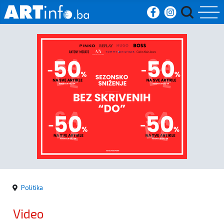
Početna
Vijesti
Sport
Kultura
Crna
kronika
Politika
Politika
Video
Zanimljivosti