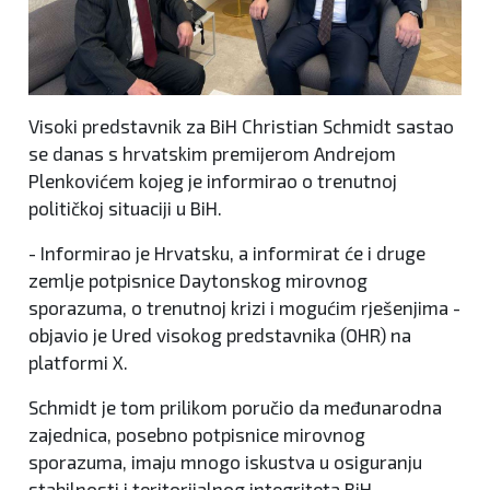
Visoki predstavnik za BiH Christian Schmidt sastao
se danas s hrvatskim premijerom Andrejom
Plenkovićem kojeg je informirao o trenutnoj
političkoj situaciji u BiH.
- Informirao je Hrvatsku, a informirat će i druge
zemlje potpisnice Daytonskog mirovnog
sporazuma, o trenutnoj krizi i mogućim rješenjima -
objavio je Ured visokog predstavnika (OHR) na
platformi X.
Schmidt je tom prilikom poručio da međunarodna
zajednica, posebno potpisnice mirovnog
sporazuma, imaju mnogo iskustva u osiguranju
stabilnosti i teritorijalnog integriteta BiH.