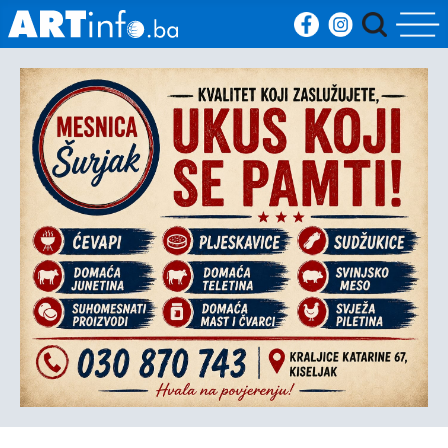
Početna
Vijesti
Sport
Kultura
Crna
kronika
Politika
Zanimljivosti