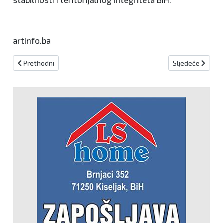
artinfo.ba
Prethodni članak: Čović razgovarao s hrvatskim ministrima o BiH, 
Sljedeći članak:
Prethodni
Sljedeće