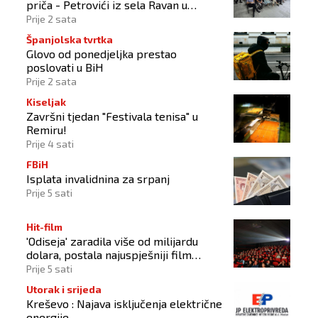
priča - Petrovići iz sela Ravan u
Busovači'
Prije 2 sata
Španjolska tvrtka
Glovo od ponedjeljka prestao
poslovati u BiH
Prije 2 sata
Kiseljak
Završni tjedan "Festivala tenisa" u
Remiru!
Prije 4 sati
FBiH
Isplata invalidnina za srpanj
Prije 5 sati
Hit-film
'Odiseja' zaradila više od milijardu
dolara, postala najuspješniji film
Christophera Nolana
Prije 5 sati
Utorak i srijeda
Kreševo : Najava isključenja električne
energije