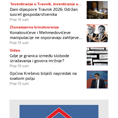
"Investiranje u Travnik, investiranje u
Dani dijaspore Travnik 2026: Održan
budućnost"
susret gospodarstvenika
Prije 10 sati
Zlonamjerno krivotvorenje
Konakovićeve i Mehmedovićeve
manipulacije ne osporavaju zahtjeve
Hrvata
Prije 10 sati
Video
Gdje je granica između slobode
izražavanja i govora mržnje?
Prije 10 sati
Općina Kreševo bilježi napredak na
svakom polju
Prije 10 sati