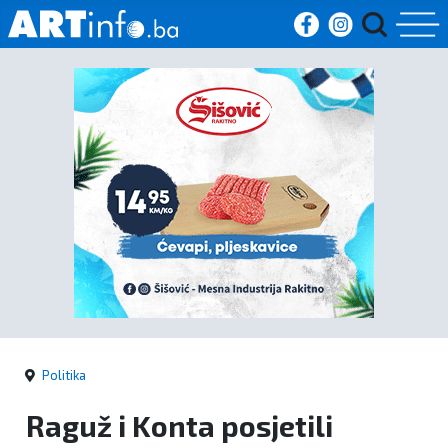
Početna
Vijesti
Sport
Kultura
Crna
kronika
Politika
Politika
Raguž i Konta posjetili
Zanimljivosti