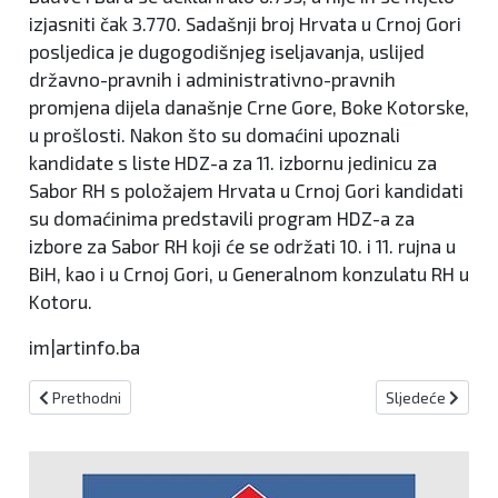
izjasniti čak 3.770. Sadašnji broj Hrvata u Crnoj Gori
posljedica je dugogodišnjeg iseljavanja, uslijed
državno-pravnih i administrativno-pravnih
promjena dijela današnje Crne Gore, Boke Kotorske,
u prošlosti. Nakon što su domaćini upoznali
kandidate s liste HDZ-a za 11. izbornu jedinicu za
Sabor RH s položajem Hrvata u Crnoj Gori kandidati
su domaćinima predstavili program HDZ-a za
izbore za Sabor RH koji će se održati 10. i 11. rujna u
BiH, kao i u Crnoj Gori, u Generalnom konzulatu RH u
Kotoru.
im|artinfo.ba
Prethodni članak: Klub Hrvata u Domu naroda Parlamenta Federac
Sljedeći članak:
Prethodni
Sljedeće