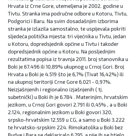
Hrvata iz Crne Gore, utemeljena je 2002. godine u
Tivtu. Stranka ima područne odbore u Kotoru, Tivtu,
Podgorici i Baru. Na svim dosadašnjim izborima
stranka je izlazila samostalno, te uspijevala pokriti
sljedeća politička mjesta: tri vijećnika u Tivtu, jedan
u Kotoru, dopredsjednik općine u Tivtu i također
dopredsjednik općine u Kotoru. Na posljednjim
rezultatima popisa iz travnja 2011. broj stanovnika u
Boki je 67.496 ili 10,89% ukupnog u Crnoj Gori. Broj
Hrvata u Boki je 4.519 što je 6,7% (Tivat 16,42%) ili
na ukupnoj teritoriji Crne Gore 6.021 - 0,97%.
Neizjašnjenih i regionalno izjašnjenih ( tj.
subetnički) u Boki ih je 6.784 . Materinjim, hrvatskim
jezikom, u Crnoj Gori govori 2.791 ili 0,45% , a u Boki
2.124, regionalnim jezikom u Boki govori 320,
srpsko-hrvatskim 12.559 u CG, a samo u Boki 3.222
te hrvatsko-srpskim 224. Rimokatolika u Boki bez
Budve i Bara se deklariralo 6.795, a nije ih se htjelo