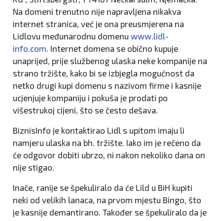
Na domeni trenutno nije napravljena nikakva
internet stranica, već je ona preusmjerena na
Lidlovu međunarodnu domenu
www.lidl-
info.com
. Internet domena se obično kupuje
unaprijed, prije službenog ulaska neke kompanije na
strano tržište, kako bi se izbjegla mogućnost da
netko drugi kupi domenu s nazivom firme i kasnije
ucjenjuje kompaniju i pokuša je prodati po
višestrukoj cijeni, što se često dešava.
BiznisInfo je kontaktirao Lidl s upitom imaju li
namjeru ulaska na bh. tržište. Iako im je rečeno da
će odgovor dobiti ubrzo, ni nakon nekoliko dana on
nije stigao.
Inače, ranije se špekuliralo da će Lild u BiH kupiti
neki od velikih lanaca, na prvom mjestu Bingo, što
je kasnije demantirano. Također se špekuliralo da je