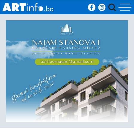
Početna
Vijesti
Sport
Kultura
Crna
kronika
Politika
Zanimljivosti