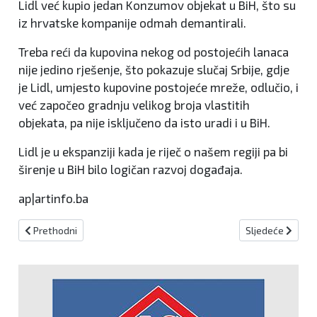
Lidl već kupio jedan Konzumov objekat u BiH, što su
iz hrvatske kompanije odmah demantirali.
Treba reći da kupovina nekog od postojećih lanaca
nije jedino rješenje, što pokazuje slučaj Srbije, gdje
je Lidl, umjesto kupovine postojeće mreže, odlučio, i
već započeo gradnju velikog broja vlastitih
objekata, pa nije isključeno da isto uradi i u BiH.
Lidl je u ekspanziji kada je riječ o našem regiji pa bi
širenje u BiH bilo logičan razvoj događaja.
ap|artinfo.ba
Prethodni članak: Kandidati HDZ za XI. Izbornu jedinicu danas u Kr
Sljedeći članak:
Prethodni
Sljedeće