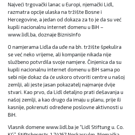
Najveći trgovački lanac u Europi, njemački Lidl,
razmatra opcije ulaska na tržište Bosne i
Hercegovine, a jedan od dokaza za to je da su već
kupili nacionalnu internet domenu u BiH –
www.lidl.ba, doznaje BiznisInfo
O namjerama Lidla da uđe na bh. tržište špekulira
se već neko vrijeme, ali kompanije nikada nije
službeno potvrdila svoje namjere. Činjenica da su
kupili nacionalnu internet domenu u BiH sama po
sebi nije dokaz da će uskoro otvoriti centre u našoj
zemlji, ali jeste jasan pokazatelj najmanje dvije
stvari. Kao prvo, da Lidl detaljno prati dešavanja u
našoj zemlji, a kao drugo da imaju u planu, prije ili
kasnije, pokrenuti određene poslovne aktivnosti u
BiH.
Vlasnik domene www.lidl.ba je “Lidl Stiftung u. Co.
KG”, Stiftsbergstr, 1 74167 Neckarsulm, Njemačka.