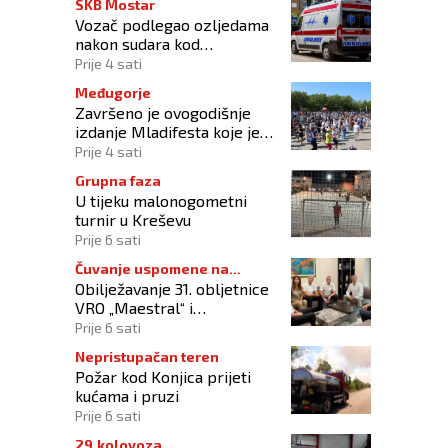
SKB Mostar
Vozač podlegao ozljedama
nakon sudara kod
Tomislavgrada
Prije 4 sati
Međugorje
Završeno je ovogodišnje
izdanje Mladifesta koje je
okupilo mlade iz 73 zemlje
Prije 4 sati
svijeta
Grupna faza
U tijeku malonogometni
turnir u Kreševu
Prije 6 sati
Čuvanje uspomene na
Obilježavanje 31. obljetnice
branitelje
VRO „Maestral“ i
oslobođenja Jajca uz
Prije 6 sati
pokroviteljstvo HNS-a BiH
Nepristupačan teren
Požar kod Konjica prijeti
kućama i pruzi
Prije 6 sati
29.kolovoza