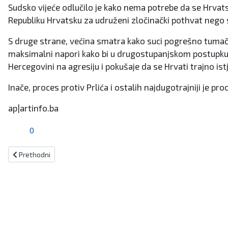
Sudsko vijeće odlučilo je kako nema potrebe da se Hrvat
Republiku Hrvatsku za udruženi zločinački pothvat neg
S druge strane, većina smatra kako suci pogrešno tumače 
maksimalni napori kako bi u drugostupanjskom postupku p
Hercegovini na agresiju i pokušaje da se Hrvati trajno istj
Inače, proces protiv Prlića i ostalih najdugotrajniji je
ap|artinfo.ba
0
Prethodni članak: I u BiH počinje utrka za Sabor RH
Prethodni