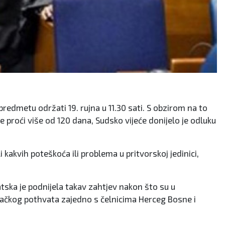
redmetu održati 19. rujna u 11.30 sati. S obzirom na to
 proći više od 120 dana, Sudsko vijeće donijelo je odluku
 kakvih poteškoća ili problema u pritvorskoj jedinici,
ska je podnijela takav zahtjev nakon što su u
inačkog pothvata zajedno s čelnicima Herceg Bosne i