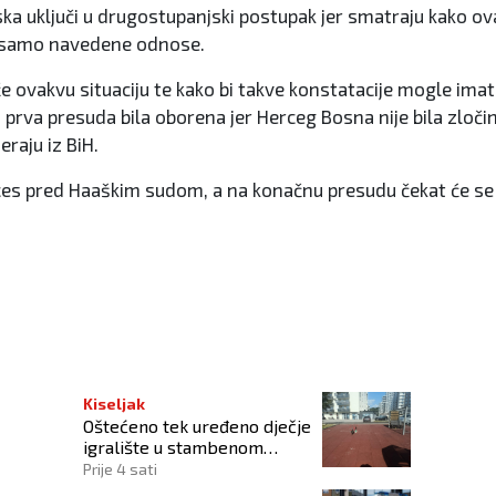
ska uključi u drugostupanjski postupak jer smatraju kako o
o samo navedene odnose.
ovakvu situaciju te kako bi takve konstatacije mogle imati 
rva presuda bila oborena jer Herceg Bosna nije bila zloči
eraju iz BiH.
 proces pred Haaškim sudom, a na konačnu presudu čekat će s
Kiseljak
Oštećeno tek uređeno dječje
igralište u stambenom
naselju
Prije 4 sati