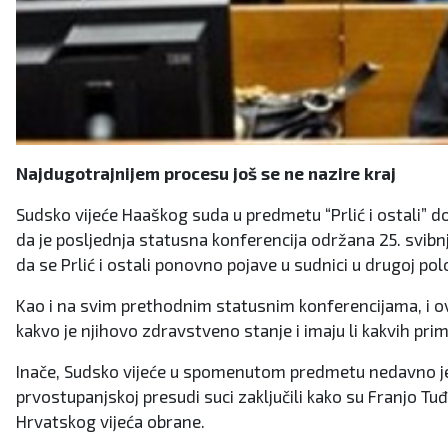
Najdugotrajnijem procesu još se ne nazire kraj
Sudsko vijeće Haaškog suda u predmetu “Prlić i ostali” do
da je posljednja statusna konferencija održana 25. svibnj
da se Prlić i ostali ponovno pojave u sudnici u drugoj polo
Kao i na svim prethodnim statusnim konferencijama, i ovaj 
kakvo je njihovo zdravstveno stanje i imaju li kakvih prim
Inače, Sudsko vijeće u spomenutom predmetu nedavno je o
prvostupanjskoj presudi suci zaključili kako su Franjo T
Hrvatskog vijeća obrane.