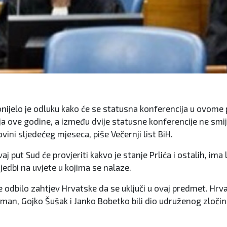
nijelo je odluku kako će se statusna konferencija u ovome p
a ove godine, a između dvije statusne konferencije ne smije
vini sljedećeg mjeseca, piše Večernji list BiH.
put Sud će provjeriti kakvo je stanje Prlića i ostalih, ima li
jedbi na uvjete u kojima se nalaze.
dbilo zahtjev Hrvatske da se uključi u ovaj predmet. Hrvat
uđman, Gojko Šušak i Janko Bobetko bili dio udruženog zloč