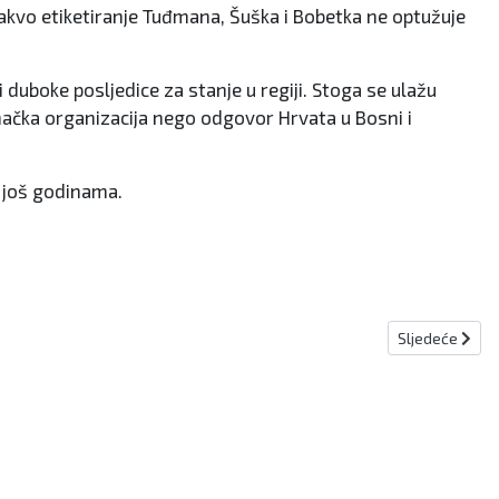
vakvo etiketiranje Tuđmana, Šuška i Bobetka ne optužuje
duboke posljedice za stanje u regiji. Stoga se ulažu
načka organizacija nego odgovor Hrvata u Bosni i
e još godinama.
Sljedeći člana
Sljedeće