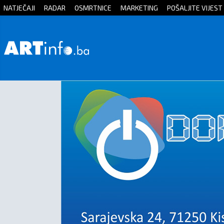
NATJEČAJI
RADAR
OSMRTNICE
MARKETING
POŠALJITE VIJEST
Početna
Vijesti
Sport
Kultura
Crna
kronika
Politika
Zanimljivosti