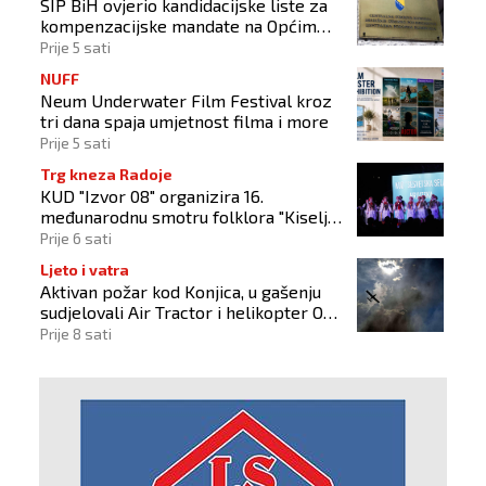
SIP BiH ovjerio kandidacijske liste za
kompenzacijske mandate na Općim
izborima 2026
Prije 5 sati
NUFF
Neum Underwater Film Festival kroz
tri dana spaja umjetnost filma i more
Prije 5 sati
Trg kneza Radoje
KUD "Izvor 08" organizira 16.
međunarodnu smotru folklora "Kiseljak
2026"
Prije 6 sati
Ljeto i vatra
Aktivan požar kod Konjica, u gašenju
sudjelovali Air Tractor i helikopter OS-
a BiH
Prije 8 sati