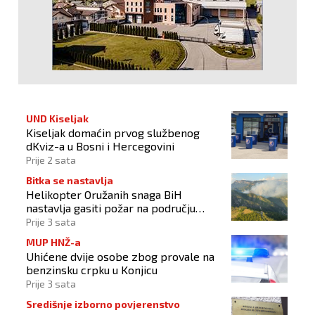
UND Kiseljak
Kiseljak domaćin prvog službenog
dKviz-a u Bosni i Hercegovini
Prije 2 sata
Bitka se nastavlja
Helikopter Oružanih snaga BiH
nastavlja gasiti požar na području
Konjica
Prije 3 sata
MUP HNŽ-a
Uhićene dvije osobe zbog provale na
benzinsku crpku u Konjicu
Prije 3 sata
Središnje izborno povjerenstvo