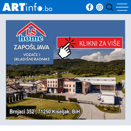
Početna
Vijesti
Sport
Kultura
Crna
kronika
Politika
Zanimljivosti