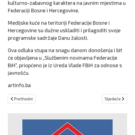
kulturno-zabavnog karaktera na javnim mjestima u
Federaciji Bosne i Hercegovine.
Medijske kuće na teritoriji Federacije Bosne i
Hercegovine su dužne uskladiti i prilagoditi svoje
programske sadržaje Danu žalosti.
Ova odluka stupa na snagu danom donošenja i bit
će objavljena u „Službenim novinama Federacije
BiH“, priopćeno je iz Ureda Vlade FBiH za odnose s
javnošću.
artinfo.ba
Prethodni članak: Čović i Milas obišli Gojeviće i Bakoviće: Naglaše
Sljedeći članak: 
Prethodni
Sljedeće