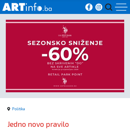
Početna
Vijesti
Sport
Kultura
Crna
kronika
Politika
Politika
Jedno novo pravilo
Zanimljivosti