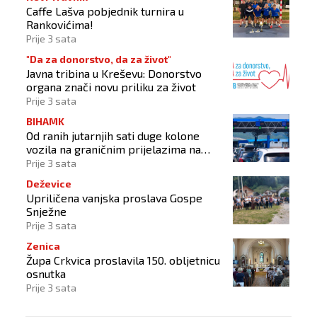
Caffe Lašva pobjednik turnira u
Rankovićima!
Prije 3 sata
"Da za donorstvo, da za život"
Javna tribina u Kreševu: Donorstvo
organa znači novu priliku za život
Prije 3 sata
BIHAMK
Od ranih jutarnjih sati duge kolone
vozila na graničnim prijelazima na
izlazu iz BiH
Prije 3 sata
Deževice
Upriličena vanjska proslava Gospe
Snježne
Prije 3 sata
Zenica
Župa Crkvica proslavila 150. obljetnicu
osnutka
Prije 3 sata