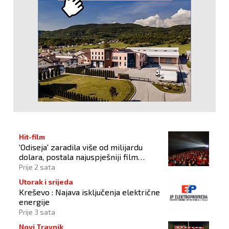
Hit-film
'Odiseja' zaradila više od milijardu
dolara, postala najuspješniji film
Christophera Nolana
Prije 2 sata
Utorak i srijeda
Kreševo : Najava isključenja električne
energije
Prije 3 sata
Novi Travnik