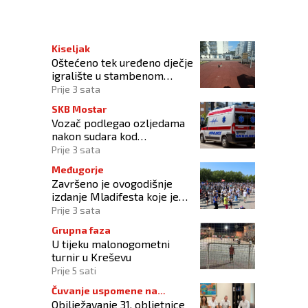
Kiseljak
Oštećeno tek uređeno dječje
igralište u stambenom
naselju
Prije 3 sata
SKB Mostar
Vozač podlegao ozljedama
nakon sudara kod
Tomislavgrada
Prije 3 sata
Međugorje
Završeno je ovogodišnje
izdanje Mladifesta koje je
okupilo mlade iz 73 zemlje
Prije 3 sata
svijeta
Grupna faza
U tijeku malonogometni
turnir u Kreševu
Prije 5 sati
Čuvanje uspomene na
Obilježavanje 31. obljetnice
branitelje