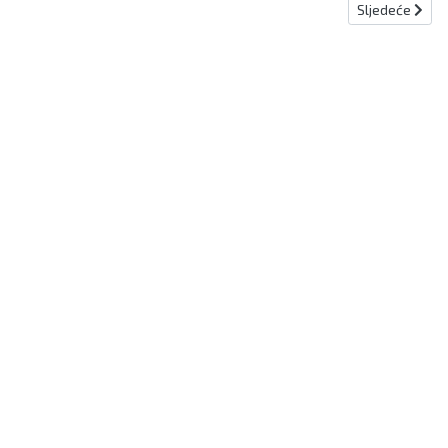
Sljedeći članak
Sljedeće