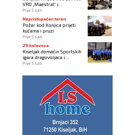
VRO „Maestral“ i
oslobođenja Jajca uz
Prije 5 sati
pokroviteljstvo HNS-a BiH
Nepristupačan teren
Požar kod Konjica prijeti
kućama i pruzi
Prije 5 sati
29.kolovoza
Kiseljak domaćin Sportskih
igara dragovoljaca i
veterana HVO-a ŽSB i Dana
Prije 5 sati
branitelja