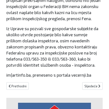
propisan prekršajnim nalogom, odnosno niti jedan
inspekcijski organ u Federaciji BiH nema zakonsku
ovlast naplate bilo kakvih kazni na licu mjesta
prilikom inspekcijskog pregleda, prenosi Fena.
Iz Uprave su pozvali sve gospodarske subjekte da
ukoliko utvrde postojanje bilo kakve sumnje
prilikom dolaska inspektora, osim navedenih
zakonom propisanih prava, obvezno kontaktiraju
Federalnu upravu za inspekcijske poslove na broj
telefona 033/563-350 ili 033/563-360, kako bi
potvrdili identitet službenih osoba - inspektora.
im|artinfo.ba, preneseno s portala vecernji.ba
Prethodni članak: Kiseljački CEPS dobio institucionalnu akreditaci
Sljedeći članak:
Prethodni
Sljedeće