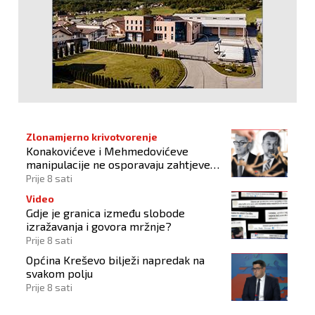
Zlonamjerno krivotvorenje
Konakovićeve i Mehmedovićeve
manipulacije ne osporavaju zahtjeve
Hrvata
Prije 8 sati
Video
Gdje je granica između slobode
izražavanja i govora mržnje?
Prije 8 sati
Općina Kreševo bilježi napredak na
svakom polju
Prije 8 sati