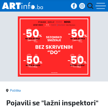
Početna
Vijesti
Sport
Kultura
Crna
kronika
Politika
Politika
Pojavili se "lažni inspektori"
Zanimljivosti