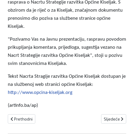
rasprava o Nacrtu Strategije razvitka Općine Kiseljak. S
obzirom da je riječ o za Kiseljak, značajnom dokumentu
prenosimo dio poziva sa službene stranice općine
Kiseljak.
"Pozivamo Vas na Javnu prezentaciju, raspravu povodom
prikupljanja komentara, prijedloga, sugestija vezano na
Nacrt Strategije razvitka Općine Kiseljak", stoji u pozivu
svim stanovnicima Kiseljaka.
Tekst Nacrta Stragije razvitka Općine Kiseljak dostupan je
na službenoj web stranici općine Kiseljak:
http://www.opcina-kiseljak.org
(artinfo.ba/ap)
Prethodni članak: U GROMILJAKU PROLJEĆE JE OTPOČELO S ČIŠĆE
Sljedeći članak
Prethodni
Sljedeće