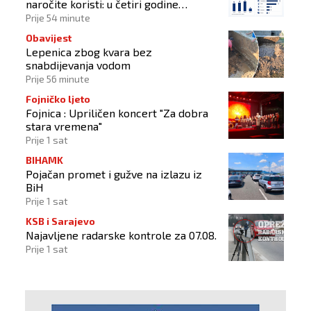
naročite koristi: u četiri godine
odobrena 43 zahtjeva
Prije 54 minute
Obavijest
Lepenica zbog kvara bez
snabdijevanja vodom
Prije 56 minute
Fojničko ljeto
Fojnica : Upriličen koncert "Za dobra
stara vremena"
Prije 1 sat
BIHAMK
Pojačan promet i gužve na izlazu iz
BiH
Prije 1 sat
KSB i Sarajevo
Najavljene radarske kontrole za 07.08.
Prije 1 sat