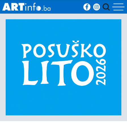
Početna
Vijesti
Sport
Kultura
Crna
kronika
Politika
Zanimljivosti