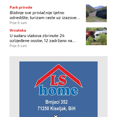
Park prirode
Blidinje sve privlačnije ljetno
odredište, turizam raste uz izazove
očuvanja prirode
Prije 6 sati
Hrvatska
U sudaru vlakova zbrinute 24
ozlijeđene osobe, 12 zadržano na
liječenju
Prije 6 sati