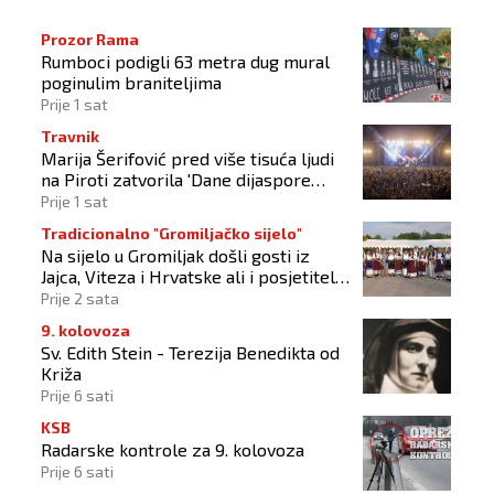
Prozor Rama
Rumboci podigli 63 metra dug mural
poginulim braniteljima
Prije 1 sat
Travnik
Marija Šerifović pred više tisuća ljudi
na Piroti zatvorila 'Dane dijaspore
2026'
Prije 1 sat
Tradicionalno "Gromiljačko sijelo"
Na sijelo u Gromiljak došli gosti iz
Jajca, Viteza i Hrvatske ali i posjetitelji
od Austrije do Australije
Prije 2 sata
9. kolovoza
Sv. Edith Stein - Terezija Benedikta od
Križa
Prije 6 sati
KSB
Radarske kontrole za 9. kolovoza
Prije 6 sati