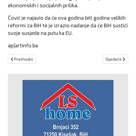
ekonomskih i socijalnih prilika.
Čović je najavio da će ova godina biti godina velikih
reformi za BiH te je izrazio nadanje da će BiH sustići
svoje susjede na putu ka EU.
ap|artinfo.ba
Prethodni članak: Stižu čestitke zbog podnošenja zahtjeva za čla
Sljedeći članak:
Prethodni
Sljedeće