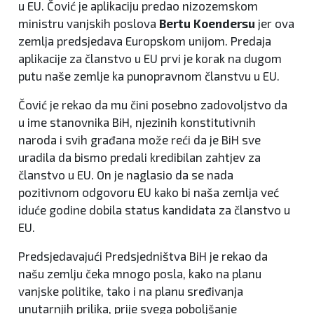
u EU. Čović je aplikaciju predao nizozemskom
ministru vanjskih poslova
Bertu Koendersu
jer ova
zemlja predsjedava Europskom unijom. Predaja
aplikacije za članstvo u EU prvi je korak na dugom
putu naše zemlje ka punopravnom članstvu u EU.
Čović je rekao da mu čini posebno zadovoljstvo da
u ime stanovnika BiH, njezinih konstitutivnih
naroda i svih građana može reći da je BiH sve
uradila da bismo predali kredibilan zahtjev za
članstvo u EU. On je naglasio da se nada
pozitivnom odgovoru EU kako bi naša zemlja već
iduće godine dobila status kandidata za članstvo u
EU.
Predsjedavajući Predsjedništva BiH je rekao da
našu zemlju čeka mnogo posla, kako na planu
vanjske politike, tako i na planu sređivanja
unutarnjih prilika, prije svega poboljšanje