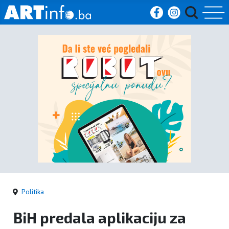
Početna
Vijesti
Sport
Kultura
Crna
kronika
Politika
Politika
BiH predala aplikaciju za
Zanimljivosti