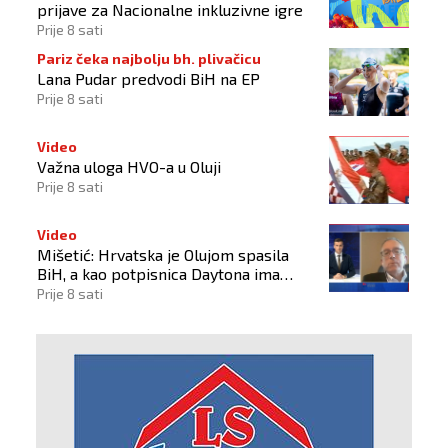
prijave za Nacionalne inkluzivne igre
Prije 8 sati
Pariz čeka najbolju bh. plivačicu
Lana Pudar predvodi BiH na EP
Prije 8 sati
Video
Važna uloga HVO-a u Oluji
Prije 8 sati
Video
Mišetić: Hrvatska je Olujom spasila
BiH, a kao potpisnica Daytona ima
puno pravo štititi hrvatski narod
Prije 8 sati