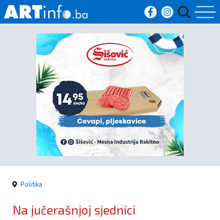
Početna
Vijesti
Sport
Kultura
Crna
kronika
Politika
Politika
Na jučerašnjoj sjednici
Zanimljivosti