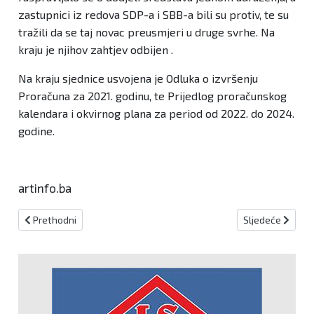
zastupnici iz redova SDP-a i SBB-a bili su protiv, te su
tražili da se taj novac preusmjeri u druge svrhe. Na
kraju je njihov zahtjev odbijen .
Na kraju sjednice usvojena je Odluka o izvršenju
Proračuna za 2021. godinu, te Prijedlog proračunskog
kalendara i okvirnog plana za period od 2022. do 2024.
godine.
artinfo.ba
Prethodni članak: Čavara odbio pomilovati šest osoba
Sljedeći članak:
Prethodni
Sljedeće