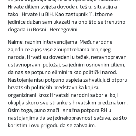
Hrvate diljem svijeta dovode u tešku situaciju a
tako i Hrvate i u BiH. Kao zastupnik 11. izborne
jedinice dužan sam ukazati na ono što se trenutno
događa i u Bosni i Hercegovini.
Naime, raznim intervencijama Međunarodne
zajednice a još više zloupotrebama brojnijeg
naroda, Hrvati su dovedeni u težak, neravnopravan
ustavnopravni položaj, sa jednim osnovnim ciljem,
da nas se potpuno eliminira kao politički narod.
Nastojanja nisu potpuno uspjela zahvaljujući otporu
hrvatskih političkih predstavnika koji su
organizirani kroz Hrvatski narodni sabor a koji
okuplja skoro sve stranke s hrvatskim predznakom.
Osim toga, puno znači i snažna potpora RH u
nastojanjima da se jednakopravnost sačuva, za što
koristim i ovu prigodu da se zahvalim.