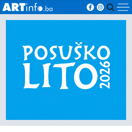
Početna
Vijesti
Sport
Kultura
Crna
kronika
Politika
Zanimljivosti