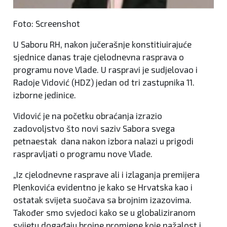
Foto: Screenshot
U Saboru RH, nakon jučerašnje konstitiuirajuće
sjednice danas traje cjelodnevna rasprava o
programu nove Vlade. U raspravi je sudjelovao i
Radoje Vidović (HDZ) jedan od tri zastupnika 11.
izborne jedinice.
Vidović je na početku obraćanja izrazio
zadovoljstvo što novi saziv Sabora svega
petnaestak dana nakon izbora nalazi u prigodi
raspravljati o programu nove Vlade.
„Iz cjelodnevne rasprave ali i izlaganja premijera
Plenkovića evidentno je kako se Hrvatska kao i
ostatak svijeta suočava sa brojnim izazovima.
Također smo svjedoci kako se u globaliziranom
svijetu događaju brojne promjene koje nažalost i